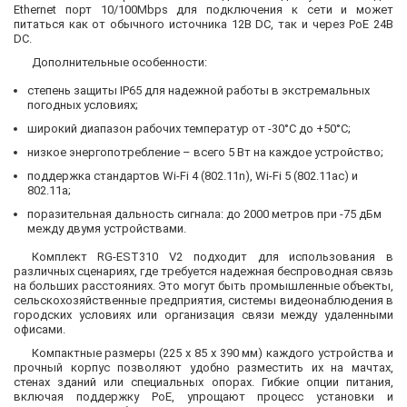
Ethernet порт 10/100Mbps для подключения к сети и может
питаться как от обычного источника 12В DC, так и через PoE 24В
DC.
Дополнительные особенности:
степень защиты IP65 для надежной работы в экстремальных
погодных условиях;
широкий диапазон рабочих температур от -30°C до +50°C;
низкое энергопотребление – всего 5 Вт на каждое устройство;
поддержка стандартов Wi-Fi 4 (802.11n), Wi-Fi 5 (802.11ac) и
802.11a;
поразительная дальность сигнала: до 2000 метров при -75 дБм
между двумя устройствами.
Комплект RG-EST310 V2 подходит для использования в
различных сценариях, где требуется надежная беспроводная связь
на больших расстояниях. Это могут быть промышленные объекты,
сельскохозяйственные предприятия, системы видеонаблюдения в
городских условиях или организация связи между удаленными
офисами.
Компактные размеры (225 x 85 x 390 мм) каждого устройства и
прочный корпус позволяют удобно разместить их на мачтах,
стенах зданий или специальных опорах. Гибкие опции питания,
включая поддержку PoE, упрощают процесс установки и