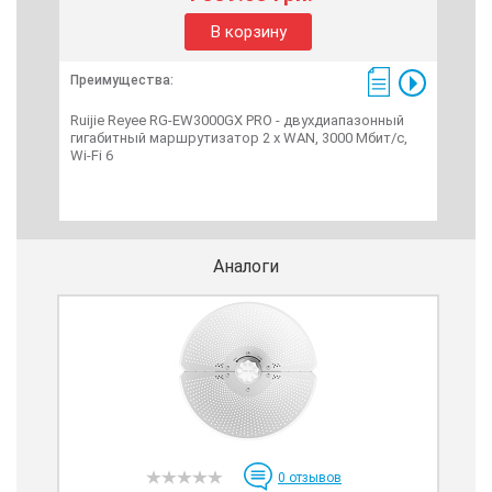
В корзину
Преимущества:
Пре
Ruijie Reyee RG-EW3000GX PRO - двухдиапазонный
RG-
гигабитный маршрутизатор 2 х WAN, 3000 Mбит/с,
гиг
Wi-Fi 6
упра
SFP
Аналоги
0
отзывов