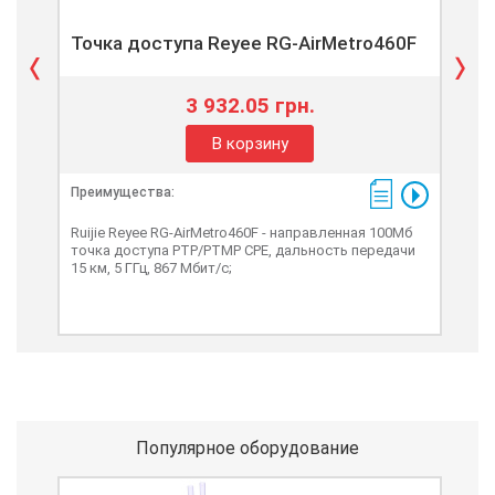
Точка доступа Reyee RG-AirMetro460F
То
3 932.05 грн.
В корзину
Преимущества:
Пре
Ruijie Reyee RG-AirMetro460F - направленная 100Мб
Ruij
точка доступа PTP/PTMP CPE, дальность передачи
гиг
15 км, 5 ГГц, 867 Мбит/с;
пере
Популярное оборудование