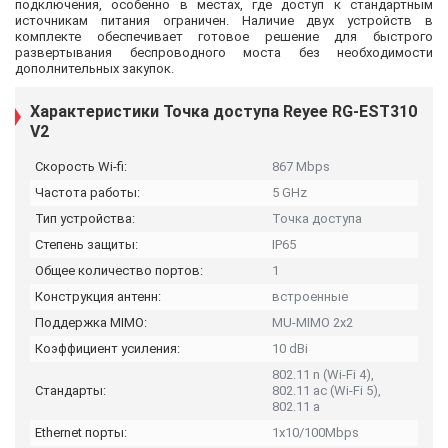
подключения, особенно в местах, где доступ к стандартным
источникам питания ограничен. Наличие двух устройств в
комплекте обеспечивает готовое решение для быстрого
развертывания беспроводного моста без необходимости
дополнительных закупок.
Характеристики Точка доступа Reyee RG-EST310
V2
Скорость Wi-fi:
867 Mbps
Частота работы:
5 GHz
Тип устройства:
Точка доступа
Степень защиты:
IP65
Общее количество портов:
1
Конструкция антенн:
встроенные
Поддержка MIMO:
MU-MIMO 2x2
Коэффициент усиления:
10 dBi
802.11 n (Wi-Fi 4),
Стандарты:
802.11 ac (Wi-Fi 5),
802.11 a
Ethernet порты:
1x10/100Mbps