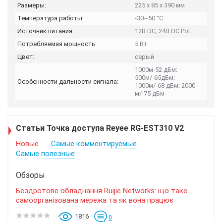
Размеры:
225 x 85 x 390 мм
Температура работы:
-30~50 °C
Источник питания:
12В DC, 24В DC PoE
Потребляемая мощность:
5 Вт
Цвет:
серый
1000м-52 дБм;
500м/-65дБм;
Особенности дальности сигнала:
1000м/-68 дБм; 2000
м/-75 дБм
Статьи Точка доступа Reyee RG-EST310 V2
Новые
Самые комментируемые
Самые полезные
Обзоры
Бездротове обладнання Ruijie Networks: що таке
самоорганізована мережа та як вона працює
1816
0