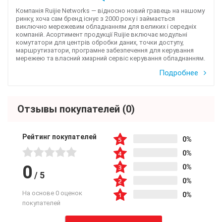
Компанія Ruijie Networks — відносно новий гравець на нашому
ринку, хоча сам бренд існує з 2000 року і займається
виключно мережевим обладнанням для великих і середніх
компаній. Асортимент продукції Ruijie включає модульні
комутатори для центрів обробки даних, точки доступу,
маршрутизатори, програмне забезпечення для керування
мережею та власний хмарний сервіс керування обладнанням.
Подробнее
Отзывы покупателей
(0)
Рейтинг покупателей
0%
0%
0
0%
/
5
0%
На основе 0 оценок
0%
покупателей