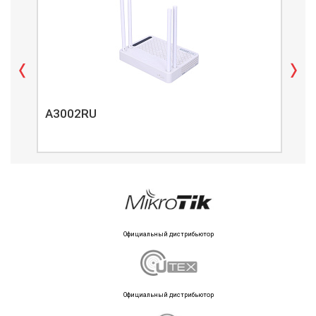
A3002RU
A3
Официальный дистрибьютор
Официальный дистрибьютор