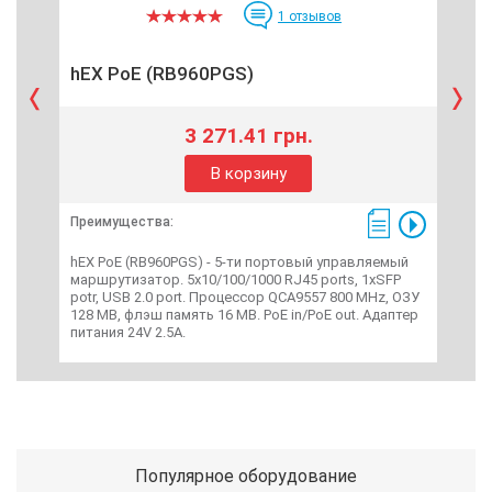
1
отзывов
hEX PoE (RB960PGS)
RB
3 271.41 грн.
В корзину
Преимущества:
Пре
hEX PoE (RB960PGS) - 5-ти портовый управляемый
RB4
маршрутизатор. 5х10/100/1000 RJ45 ports, 1xSFP
мар
potr, USB 2.0 port. Процессор QCA9557 800 MHz, ОЗУ
1xSF
128 MB, флэш память 16 MB. PoE in/PoE out. Адаптер
GHz
питания 24V 2.5A.
Популярное оборудование