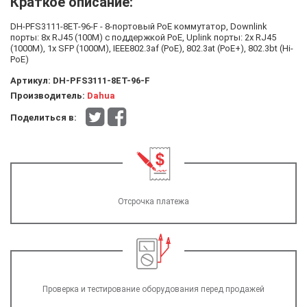
Краткое описание:
DH-PFS3111-8ET-96-F - 8-портовый РоЕ коммутатор, Downlink
порты: 8x RJ45 (100M) с поддержкой PoE, Uplink порты: 2x RJ45
(1000M), 1x SFP (1000M), IEEE802.3af (PoE), 802.3at (PoE+), 802.3bt (Hi-
PoE)
Артикул:
DH-PFS3111-8ET-96-F
Производитель:
Dahua
Поделиться в:
Отсрочка платежа
Проверка и тестирование оборудования перед продажей