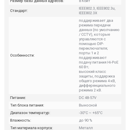
Размер базы данных адресов:
8 Кбит
IEEE802.3, IEEE802.3u,
Стандарт:
IEEE802.3X
поддерживает два
режима передачи
данных (по умолчанию
/ CCTV), которые
управляются с
помощью DIP-
переключателя;
порты 1 и 2
Особенности:
поддерживают
подачу питания Hi-PoE
60 Вт;
высокий класс
защиты, поддержка
общего режима 4 кВ,
дифференциального
режима 2 кВ.
Питание:
DC 48-57V
Тип блока питания:
Выносной
Диапазон температур:
-30°С ~ +65°С
Влажность:
до 90 %
Тип материала корпуса:
Металл