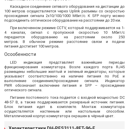
Каскадное соединение сетевого оборудования на дистанции до
100 метров осуществляется через Uplink разъемы со скоростью
прохождения сигнала 2x10/100/1000 Мбит/с. К SFP порту можно
подсоединить оптическое оборудование на расстоянии до 20 км.
При включенном режиме CCTV, который поддерживается на 1-
4 каналах, сигнал с пропускной скоростью 10 Мбит/с
передается оборудованию на расстоянии около 250
метров. В обычном режиме расстояние связи и подачи
питания достигает 100 метров.
Осообенности
LED индикация представляет важнейшие периоды
функционирования коммутатора. Возле каждого порта RJ45
размещены небольшие желтый и зеленый индикаторы, которые
указывают соответственно на наличие питания по PoE и
выполнение соединения/прохождение сигнала. Индикатор
PWR обозначает включение питания и SFP – прохождение
оптического сигнала.
Питание постоянного тока подается с входной мощностью DC
48-57 B, а также поддерживается резервный источник питания.
Блок питания идет в комплекте. Монтаж коммутатора
осуществляется настенным или настольным способом.
Металлический корпус коммутатора окрашен в чёрный цвет.
Характеристики DH-PFS3111-8ET-96-F