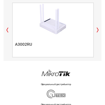
A3002RU
A3
Официальный дистрибьютор
Официальный дистрибьютор