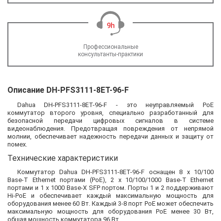
Профессиональные
консультанты-практики
Описание DH-PFS3111-8ET-96-F
Dahua DH-PFS3111-8ET-96-F - это неуправляемый PoE
коммутатор второго уровня, специально разработанный для
безопасной передачи цифровых сигналов в системе
видеонаблюдения. Предотвращая повреждения от непрямой
молнии, обеспечивает надежность передачи данных и защиту от
помех.
Технические характеристики
Коммутатор Dahua DH-PFS3111-8ET-96-F оснащен 8 x 10/100
Base-T Ethernet портами (PoE), 2 x 10/100/1000 Base-T Ethernet
портами и 1 x 1000 Base-X SFP портом. Порты 1 и 2 поддерживают
Hi-PoE и обеспечивает каждый максимальную мощность для
оборудования менее 60 Вт. Каждый 3-8 порт PoE может обеспечить
максимальную мощность для оборудования PoE менее 30 Вт,
общая мощность коммутатора 96 Вт.