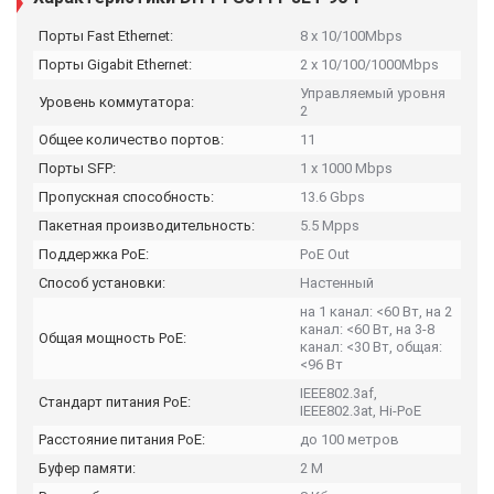
Порты Fast Ethernet:
8 x 10/100Mbps
Порты Gigabit Ethernet:
2 x 10/100/1000Mbps
Управляемый уровня
Уровень коммутатора:
2
Общее количество портов:
11
Порты SFP:
1 x 1000 Mbps
Пропускная способность:
13.6 Gbps
Пакетная производительность:
5.5 Mpps
Поддержка PoE:
PoE Out
Способ установки:
Настенный
на 1 канал: <60 Вт, на 2
канал: <60 Вт, на 3-8
Общая мощность PoE:
канал: <30 Вт, общая:
<96 Вт
IEEE802.3af,
Стандарт питания PoE:
IEEE802.3at, Hi-PoE
Расстояние питания PoE:
до 100 метров
Буфер памяти:
2 M