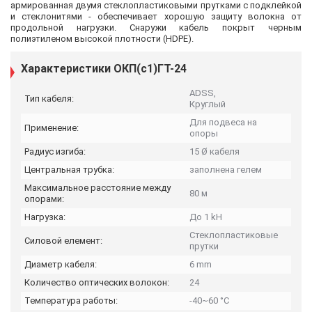
армированная двумя стеклопластиковыми прутками с подклейкой
и стеклонитями - обеспечивает хорошую защиту волокна от
продольной нагрузки. Снаружи кабель покрыт черным
полиэтиленом высокой плотности (HDPE).
Характеристики ОКП(с1)ГТ-24
ADSS,
Тип кабеля:
Круглый
Для подвеса на
Применение:
опоры
Радиус изгиба:
15 Ø кабеля
Центральная трубка:
заполнена гелем
Максимальное расстояние между
80 м
опорами:
Нагрузка:
До 1 kH
Cтеклопластиковые
Силовой елемент:
прутки
Диаметр кабеля:
6 mm
Количество оптических волокон:
24
Температура работы:
-40~60 °C