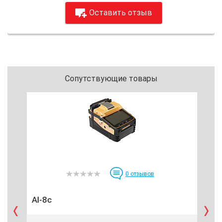
Оставить отзыв
Сопутствующие товары
0
отзывов
AI-8c
Ан