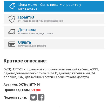
Цена может быть ниже – спросите у
менеджера
Гарантия
от 1 года на все активное оборудование
Доставка
всевозможные виды доставки
Оплата
оплата любым способом
Краткое описание:
ОКП(с1)ГТ-24 - подвесной волоконно-оптический кабель, ADSS,
одномодовое волокно типа G.652 D, диаметр кабеля 6 мм, 24
волокна, 1kN, для местных сетей и абонентского доступа
Артикул:
ОКП(с1)ГТ-24
Производитель:
Ютекс
Поделиться в: