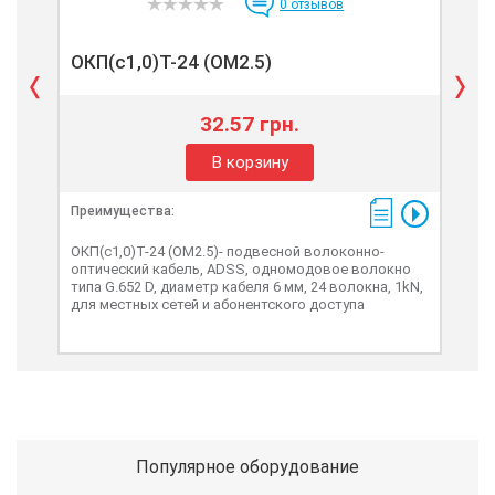
0
отзывов
ОКП(с1,0)Т-24 (ОМ2.5)
ОК
32.57 грн.
В корзину
Преимущества:
Пре
ОКП(с1,0)Т-24 (ОМ2.5)- подвесной волоконно-
ОКП
оптический кабель, ADSS, одномодовое волокно
опт
типа G.652 D, диаметр кабеля 6 мм, 24 волокна, 1kN,
типа
для местных сетей и абонентского доступа
мес
Популярное оборудование