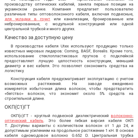
производству оптических кабелей, заняла первые позиции на
украинском рынке. Компания предлагает пользователю
различные типы оптоволоконного кабеля, включая подвесные,
для укладки в грунт
или канализации, бронированные или
небронированные, с модульной конструкцией или одной
центральной трубкой и много других.
Качество за доступную цену
В производстве кабеля Utex используют продукцию только
известных мировых лидеров: Corning, BASF, Borealis. Кроме того,
использование стеклопластиковых прутков с подклейкой
предоставляет лучшую целостность конструкции, меньший
диаметр и вес кабеля. Это позволяет сэкономить средства на
логистику.
Конструкция кабеля предусматривает эксплуатацию с учетом
возможных растяжений. На заводе ежедневно
измеряется избыточная длина волокон, чтобы предотвратить
«бегство» волокон, что экономит около 5% средств на
строительной длине.
ОКП(С1)ГТ
ОКП(с)ГТ - круглый подвесной диэлектрический
волоконно-
оптический кабель
. Это более гибкая версия кабеля ОКП
Т. Доступны варианты с количеством волокон от 1 до 24, и
допустимым усилением на продольное растяжение 1 кН. В основе
кабеля одномодовое волокно G.652 D. Центральная трубка