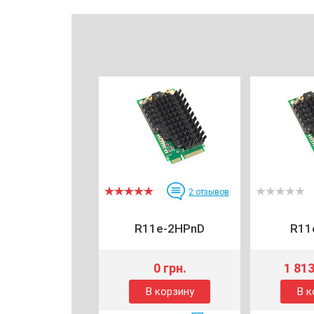
2
отзывов
R11e-2HPnD
R11
0 грн.
1 813
В корзину
В к