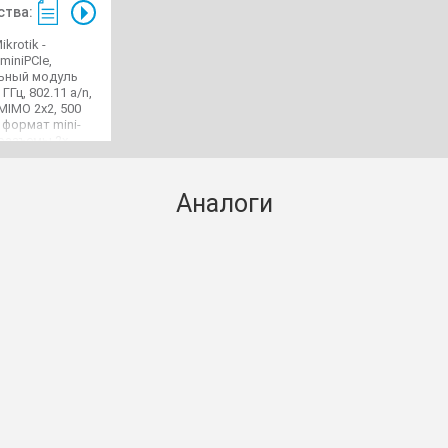
тва:
krotik -
miniPCIe,
ьный модуль
ГГц, 802.11 a/n,
IMO 2x2, 500
 формат mini-
 разъемы 2х
Аналоги