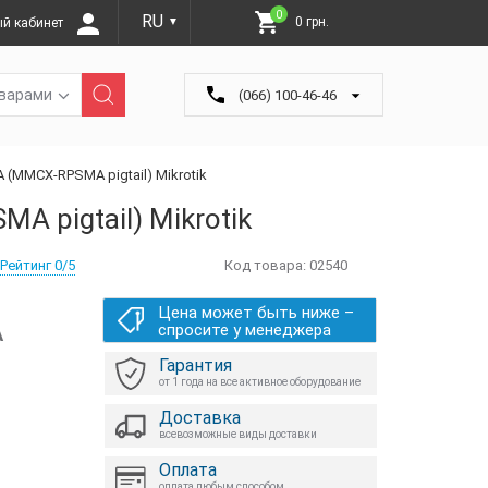
0
RU
0 грн.
й кабинет
▼
оварами
(066) 100-46-46
MMCX-RPSMA pigtail) Mikrotik
pigtail) Mikrotik
Рейтинг 0/5
Код товара:
02540
Цена может быть ниже –
А
спросите у менеджера
Гарантия
от 1 года на все активное оборудование
Доставка
всевозможные виды доставки
Оплата
оплата любым способом