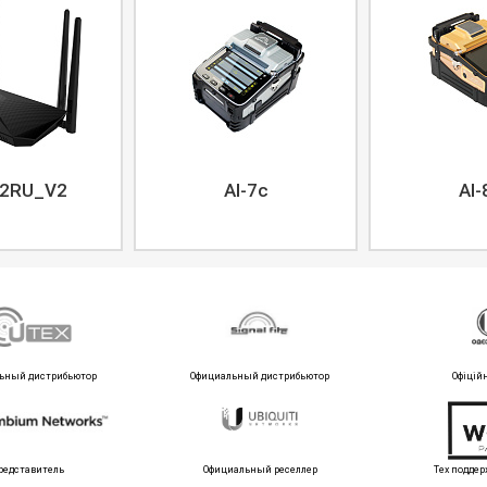
2RU_V2
AI-7c
AI-
ьный дистрибьютор
Официальный дистрибьютор
Офіцій
редставитель
Официальный реселлер
Тех поддер