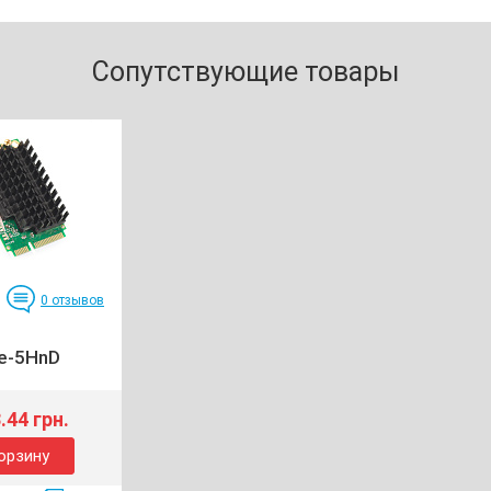
Сопутствующие товары
0
отзывов
e-5HnD
.44 грн.
орзину