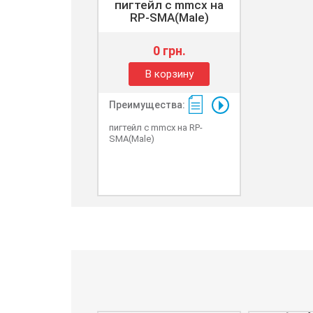
пигтейл с mmcx на
RP-SMA(Male)
0 грн.
В корзину
Преимущества:
пигтейл с mmcx на RP-
SMA(Male)