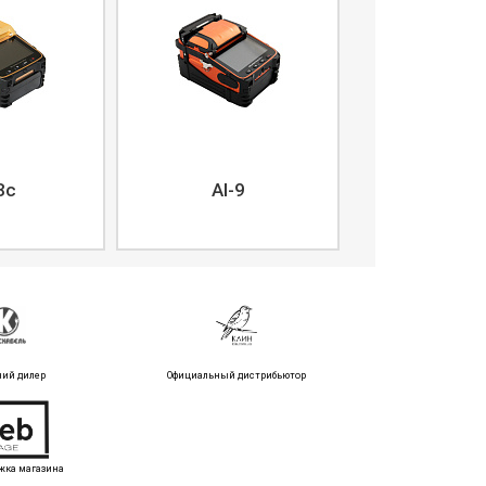
8c
AI-9
ний дилер
Официальный дистрибьютор
жка магазина