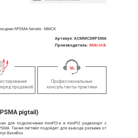
ходник RPSMA female - MMCX
Артикул:
ACMMCXRPSMA
Производитель:
Mikrotik
тестирование
Профессиональные
перед продажей
консультанты-практики
MA pigtail)
н для подключения miniPCI-e и miniPCI радиокарт с
SMA. Также пигтейл подойдет для вывода разъема от
пус BaseBox.