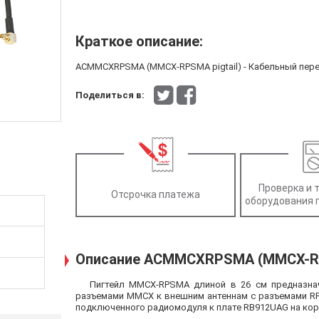
Краткое описание:
ACMMCXRPSMA (MMCX-RPSMA pigtail) - Кабельный пере
Поделиться в:
Проверка и 
Отсрочка платежа
оборудования 
Описание ACMMCXRPSMA (MMCX-RPS
Пигтейл MMCX-RPSMA длиной в 26 см предназначе
разъемами MMCX к внешним антеннам с разъемами RP
подключенного радиомодуля к плате RB912UAG на кор