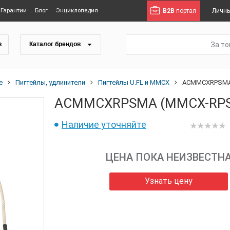
Гарантии
Блог
Энциклопедия
B2B
портал
Личны
За т
в
Каталог брендов
е
Пигтейлы, удлинители
Пигтейлы U.FL и MMCX
ACMMCXRPSMA (
ACMMCXRPSMA (MMCX-RPSMA 
Наличие уточняйте
ЦЕНА ПОКА НЕИЗВЕСТН
Узнать цену