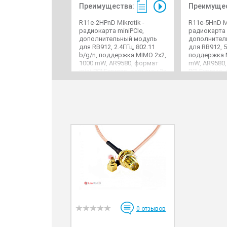
Преимущества:
Преимущес
R11e-2HPnD Mikrotik -
R11e-5HnD Mi
радиокарта miniPCIe,
радиокарта 
дополнительный модуль
дополнител
для RB912, 2.4ГГц, 802.11
для RB912, 5 
b/g/n, поддержка MIMO 2x2,
поддержка M
1000 mW, AR9580, формат
mW, AR9580,
mini-PCI Express, разъемы 2х
PCI Express,
MMCX
MMCX
0
отзывов