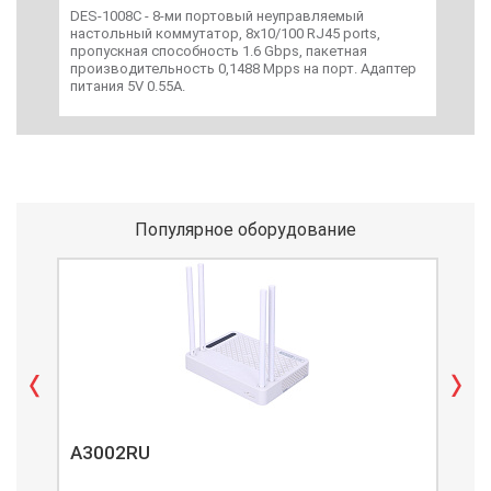
DES-1008C - 8-ми портовый неуправляемый
S50
настольный коммутатор, 8x10/100 RJ45 ports,
комм
пропускная способность 1.6 Gbps, пакетная
MDI
производительность 0,1488 Mpps на порт. Адаптер
DC/0
питания 5V 0.55A.
Популярное оборудование
A3002RU
A3