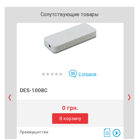
Сопутствующие товары
0
отзывов
DES-1008C
S5
0 грн.
В корзину
Преимущества:
Пре