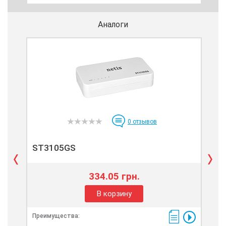
Аналоги
0
отзывов
ST3105GS
ST
334.05 грн.
В корзину
Преимущества:
Пре