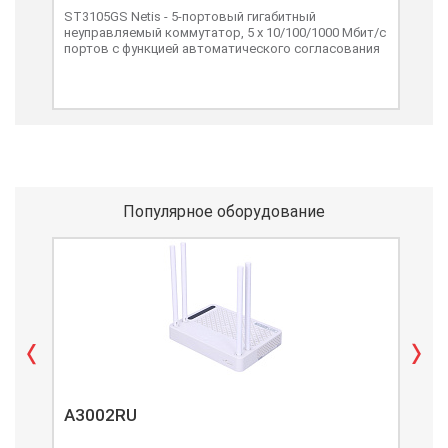
ST3105GS Netis - 5-портовый гигабитный
ST3
неуправляемый коммутатор, 5 х 10/100/1000 Мбит/с
Ethe
портов с функцией автоматического согласования
пор
Популярное оборудование
A3002RU
A3