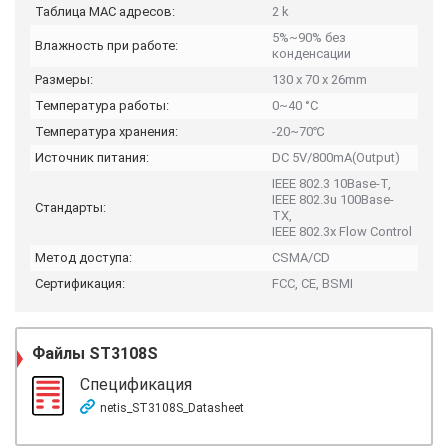
Таблица MAC адресов:
2 k
5%~90% без
Влажность при работе:
конденсации
Размеры:
130 x 70 x 26mm
Температура работы:
0~40 °C
Температура хранения:
-20~70℃
Источник питания:
DC 5V/800mA(Output)
IEEE 802.3 10Base-T,
IEEE 802.3u 100Base-
Стандарты:
TX,
IEEE 802.3x Flow Control
Метод доступа:
CSMA/CD
Сертификация:
FCC, CE, BSMI
Файлы
ST3108S
Спецификация
netis_ST3108S_Datasheet