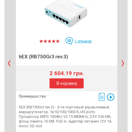
1
отзывов
hEX (RB750Gr3 rev.3)
Net
2 604.19 грн.
В корзину
Преимущества:
Пре
hEX (RB750Gr3 rev.3) - 5-ти портовый управляемый
N4 
маршрутизатор. 5х10/100/1000 RJ45 ports.
марш
Процессор MIPS 1004Kc V2.15 880MHz, ОЗУ 256 MB,
ГГц 
флэш память 16 MB. PoE in. Адаптер питания 12V 1A.
внеш
micro SD slot