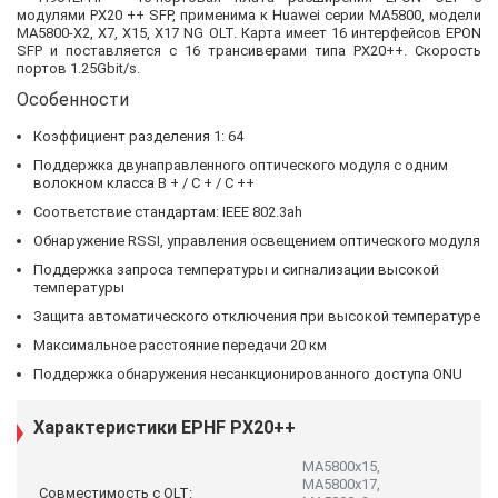
модулями PX20 ++ SFP, применима к Huawei серии MA5800, модели
MA5800-X2, X7, X15, X17 NG OLT. Карта имеет 16 интерфейсов EPON
SFP и поставляется с 16 трансиверами типа PX20++. Скорость
портов 1.25Gbit/s.
Особенности
Коэффициент разделения 1: 64
Поддержка двунаправленного оптического модуля с одним
волокном класса B + / C + / C ++
Соответствие стандартам: IEEE 802.3ah
Обнаружение RSSI, управления освещением оптического модуля
Поддержка запроса температуры и сигнализации высокой
температуры
Защита автоматического отключения при высокой температуре
Максимальное расстояние передачи 20 км
Поддержка обнаружения несанкционированного доступа ONU
Характеристики EPHF PX20++
MA5800x15,
MA5800x17,
Совместимость с OLT: