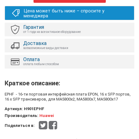
Цена может быть ниже – спросите у
менеджера
Гарантия
от 1 года на все активное оборудование
Доставка
всевозможные виды доставки
Оплата
оплата любым способом
Краткое описание:
EPHF - 16-ти портовая интерфейсная плата EPON, 16 х SFP портов,
16 х SFP трансиверов, для MA5800x2, MA5800x7, MA5800x17
Артикул:
H901EPHF
Производитель:
Huawei
Поделиться в: