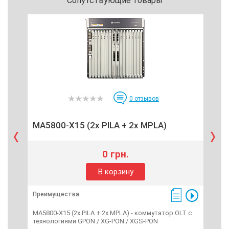
Сопутствующие товары
0
отзывов
MA5800-X15 (2x PILA + 2x MPLA)
MA
0 грн.
В корзину
Преимущества:
Пре
MA5800-X15 (2x PILA + 2x MPLA) - коммутатор OLT с
MA58
технологиями GPON / XG-PON / XGS-PON
тех