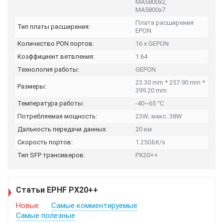
MA5800x2,
MA5800x7
Плата расширения
Тип платы расширения:
EPON
Количество PON портов:
16 x GEPON
Коэффициент ветвления:
1:64
Технология работы:
GEPON
23.30 mm * 257.90 mm *
Размеры:
399.20 mm
Температура работы:
-40~65 °C
Потребляемая мощность:
23W; макс.:38W
Дальность передачи данных:
20 км
Скорость портов:
1.25Gbit/s
Тип SFP трансиверов:
PX20++
Статьи EPHF PX20++
Новые
Самые комментируемые
Самые полезные