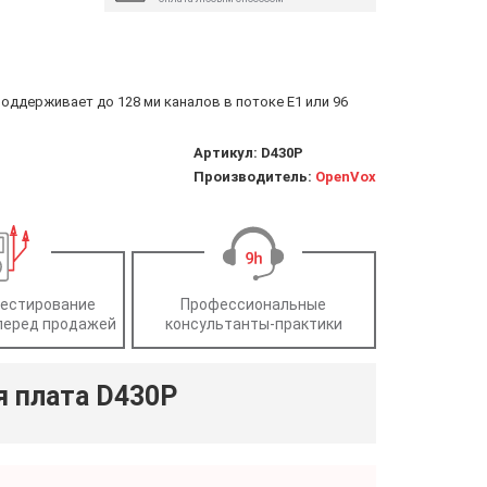
поддерживает до 128 ми каналов в потоке E1 или 96
Артикул:
D430P
Производитель:
OpenVox
тестирование
Профессиональные
перед продажей
консультанты-практики
я плата D430P