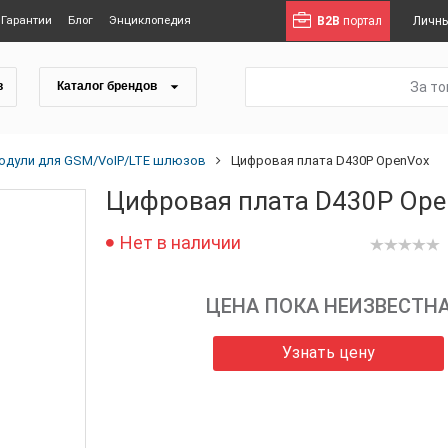
Гарантии
Блог
Энциклопедия
B2B
портал
Личны
За т
в
Каталог брендов
одули для GSM/VoIP/LTE шлюзов
Цифровая плата D430P OpenVox
Цифровая плата D430P Ope
Нет в наличии
ЦЕНА ПОКА НЕИЗВЕСТН
Узнать цену