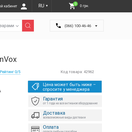
0
RU
0 грн.
й кабинет
▼
оварами
(066) 100-46-46
nVox
Рейтинг 0/5
Код товара:
42962
Цена может быть ниже –
А
спросите у менеджера
Гарантия
от 1 года на все активное оборудование
Доставка
всевозможные виды доставки
Оплата
оплата любым способом