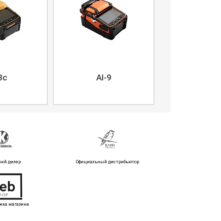
8c
AI-9
ний дилер
Официальный дистрибьютор
жка магазина