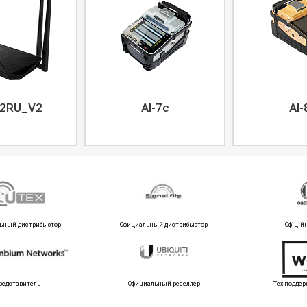
2RU_V2
AI-7c
AI-
ьный дистрибьютор
Официальный дистрибьютор
Офіцій
редставитель
Официальный реселлер
Тех поддер