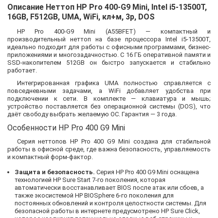
Описание Неттоп HP Pro 400-G9 Mini, Intel i5-13500T,
16GB, F512GB, UMA, WiFi, кл+м, 3р, DOS
HP Pro 400-G9 Mini (A55BFET) — компактный и
производительный неттоп на базе процессора Intel i5-13500T,
идеально подходит для работы с офисными программами, бизнес-
приложениями и многозадачностью. С 16 ГБ оперативной памяти и
SSD-накопителем 512GB он быстро запускается и стабильно
работает.
Интегрированная графика UMA полностью справляется с
повседневными задачами, а WiFi добавляет удобства при
подключении к сети. В комплекте — клавиатура и мышь;
устройство поставляется без операционной системы (DOS), что
даёт свободу выбрать желаемую ОС. Гарантия — 3 года.
Особенности HP Pro 400 G9 Mini
Серия неттопов HP Pro 400 G9 Mini создана для стабильной
работы в офисной среде, где важна безопасность, управляемость
и компактный форм-фактор.
Защита и безопасность.
Серия HP Pro 400 G9 Mini оснащена
технологией HP Sure Start 7-го поколения, которая
автоматически восстанавливает BIOS после атак или сбоев, а
также экосистемой HP BIOSphere 6-го поколения для
постоянных обновлений и контроля целостности системы. Для
безопасной работы в интернете предусмотрено HP Sure Click,