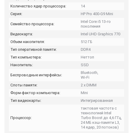
Количество ядер процессора:
14
Серия:
HP Pro 400-G9 Mini
Intel Core i5 13-го
Семейство процессора:
поколения
Видеокарта:
Intel UHD Graphics 770
Объем накопителя:
512 ГБ
Тип оперативной памяти:
DDR4
Тип компьютера:
Неттоп
Накопитель:
SSD
Bluetooth,
Беспроводные интерфейсы:
Wi-Fi
Слоты памяти:
2 х DIMM
Форм-фактор компьютера:
Mini
Тип видеокарты:
Интегрированная
тактовая частота с
технологией Intel
Процессор:
Turbo Boost до 4,6 ГГц,
24 МБ кэш-памяти L3,
14 ядер, 20 потоков)