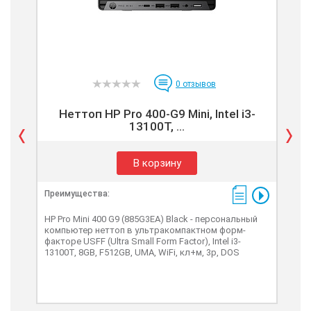
0
отзывов
Неттоп HP Pro 400-G9 Mini, Intel i3-
13100T, ...
В корзину
Преимущества:
Пре
HP Pro Mini 400 G9 (885G3EA) Black - персональный
HP P
компьютер неттоп в ультракомпактном форм-
ком
факторе USFF (Ultra Small Form Factor), Intel i3-
факт
13100T, 8GB, F512GB, UMA, WiFi, кл+м, 3р, DOS
кл+м