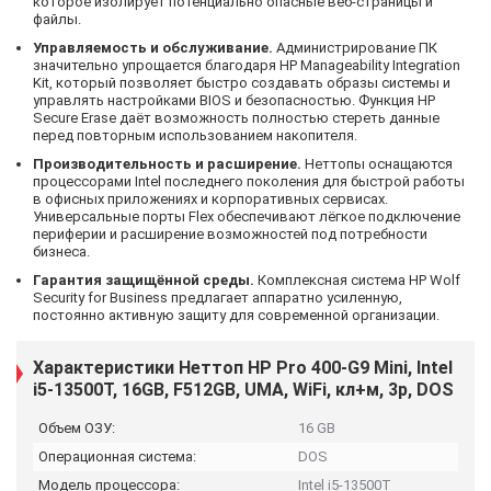
которое изолирует потенциально опасные веб-страницы и
файлы.
Управляемость и обслуживание.
Администрирование ПК
значительно упрощается благодаря HP Manageability Integration
Kit, который позволяет быстро создавать образы системы и
управлять настройками BIOS и безопасностью. Функция HP
Secure Erase даёт возможность полностью стереть данные
перед повторным использованием накопителя.
Производительность и расширение.
Нeттопы оснащаются
процессорами Intel последнего поколения для быстрой работы
в офисных приложениях и корпоративных сервисах.
Универсальные порты Flex обеспечивают лёгкое подключение
периферии и расширение возможностей под потребности
бизнеса.
Гарантия защищённой среды.
Комплексная система HP Wolf
Security for Business предлагает аппаратно усиленную,
постоянно активную защиту для современной организации.
Характеристики Неттоп HP Pro 400-G9 Mini, Intel
i5-13500T, 16GB, F512GB, UMA, WiFi, кл+м, 3р, DOS
Объем ОЗУ:
16 GB
Операционная система:
DOS
Модель процессора:
Intel i5-13500T