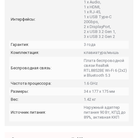
1 x Audio,
1 x HDMI,
1 x RJ-45,
1 x USB Type-C
Интерфейсы:
20Gbps,
2 х DisplayPort,
2 х USB 3.2 Gen 1,
3 х USB 3.2 Gen 2
Гарантия:
3 года
Комплектация:
клавиатура/мышь
Плата беспроводной
связи Realtek
Беспроводная связь:
RTL8852BE Wi-Fi 6 (2x2)
и Bluetooth 5.3
Частота процессора:
1.6 GHz
Размеры:
34 x 177 x 175 мм
Вес:
1.42 кг
Наружный адаптер
Источник питания:
питания 90 Вт, КПД до
89%, активная ККП