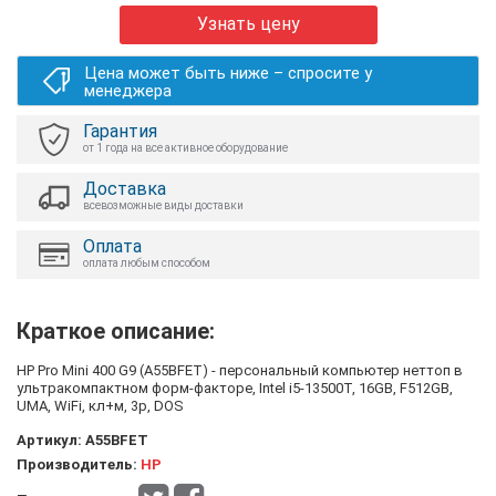
Узнать цену
Цена может быть ниже – спросите у
менеджера
Гарантия
от 1 года на все активное оборудование
Доставка
всевозможные виды доставки
Оплата
оплата любым способом
Краткое описание:
HP Pro Mini 400 G9 (A55BFET) - персональный компьютер неттоп в
ультракомпактном форм-факторе, Intel i5-13500T, 16GB, F512GB,
UMA, WiFi, кл+м, 3р, DOS
Артикул:
A55BFET
Производитель:
HP