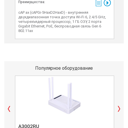
Преимущества:
Пре
cAP ax (cAPGi-5HaxD2HaxD) - внутренняя
hAP
двухдиапазонная точка доступа Wi-Fi 6, 2.4/5 GHz,
бес
четырехъядерный процессор, 1 ГБ ОЗУ, 2 порта
6 + 
Gigabit Ethernet, PoE, беспроводная связь Gen 6
802.11ax
Популярное оборудование
A3002RU
A3