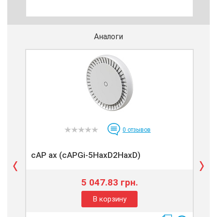
усил
с т
ком
Аналоги
0
отзывов
cAP ax (cAPGi-5HaxD2HaxD)
hA
5 047.83 грн.
В корзину