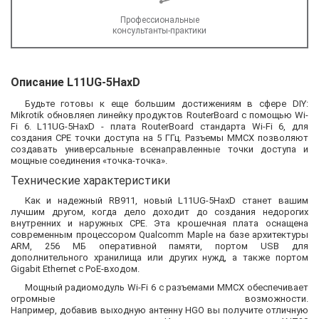
Профессиональные
консультанты-практики
Описание L11UG-5HaxD
Будьте готовы к еще большим достижениям в сфере DIY:
Mikrotik обновляеn линейку продуктов RouterBoard с помощью Wi-
Fi 6. L11UG-5HaxD - плата RouterBoard стандарта Wi-Fi 6, для
создания CPE точки доступа на 5 ГГц. Разъемы MMCX позволяют
создавать универсальные всенаправленные точки доступа и
мощные соединения «точка-точка».
Технические характеристики
Как и надежный RB911, новый L11UG-5HaxD станет вашим
лучшим другом, когда дело доходит до создания недорогих
внутренних и наружных CPE. Эта крошечная плата оснащена
современным процессором Qualcomm Maple на базе архитектуры
ARM, 256 МБ оперативной памяти, портом USB для
дополнительного хранилища или других нужд, а также портом
Gigabit Ethernet с PoE-входом.
Мощный радиомодуль Wi-Fi 6 с разъемами MMCX обеспечивает
огромные возможности.
Например, добавив выходную антенну HGO вы получите отличную