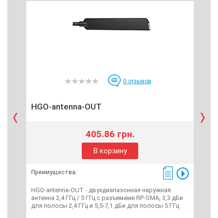
0
отзывов
HGO-antenna-OUT
mA
405.86 грн.
В корзину
Преимущества:
Пре
HGO-antenna-OUT - двухдиапазонная наружная
Mikr
антенна 2,4 ГГц / 5 ГГц с разъемами RP-SMA, 3,3 дБи
дву
для полосы 2,4 ГГц и 5,5-7,1 дБи для полосы 5 ГГц
изл
рас