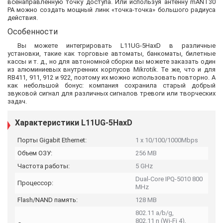
всенаправленную точку доступа. Или используя антенну mANT30
PA можно создать мощный линк «точка-точка» большого радиуса
действия.
Особенности
Вы можете интегрировать L11UG-5HaxD в различные
установки, такие как торговые автоматы, банкоматы, билетные
кассы и т. д., но для автономной сборки вы можете заказать один
из алюминиевых внутренних корпусов Mikrotik. Те же, что и для
RB411, 911, 912 и 922, поэтому их можно использовать повторно. А
как небольшой бонус: компания сохранила старый добрый
звуковой сигнал для различных сигналов тревоги или творческих
задач.
Характеристики L11UG-5HaxD
Порты Gigabit Ethernet:
1 x 10/100/1000Mbps
Объем ОЗУ:
256 MB
Частота работы:
5 GHz
Dual-Core IPQ-5010 800
Процессор:
MHz
Flash/NAND память:
128 MB
802.11 a/b/g,
802.11 n (Wi-Fi 4),