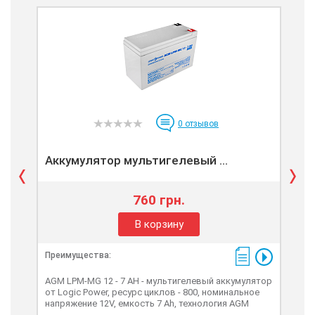
0
отзывов
Аккумулятор мультигелевый ...
Ак
760 грн.
В корзину
Преимущества:
Пре
AGM LPM-MG 12 - 7 AH - мультигелевый аккумулятор
AGM
от Logic Power, ресурс циклов - 800, номинальное
акку
напряжение 12V, емкость 7 Ah, технология AGM
ном
тех