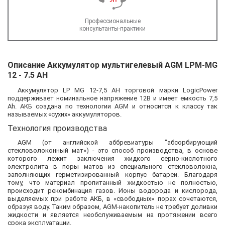
Профессиональные
консультанты-практики
Описание Аккумулятор мультигелевый AGM LPM-MG
12 - 7.5 AH
Аккумулятор LP MG 12-7,5 AH торговой марки LogicPower
поддерживает номинальное напряжение 12В и имеет емкость 7,5
Ah. АКБ создана по технологии AGM и относится к классу так
называемых «сухих» аккумуляторов.
Технология производства
AGM (от английской аббревиатуры "абсорбирующий
стекловолоконный мат») - это способ производства, в основе
которого лежит заключения жидкого серно-кислотного
электролита в поры матов из специального стекловолокна,
заполняющих герметизированный корпус батареи. Благодаря
тому, что материал пропитанный жидкостью не полностью,
происходит рекомбинация газов. Ионы водорода и кислорода,
выделяемых при работе АКБ, в «свободных» порах сочетаются,
образуя воду. Таким образом, AGM-накопитель не требует доливки
жидкости и является необслуживаемым на протяжении всего
срока эксплуатации.