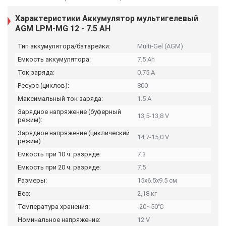
Характеристики Аккумулятор мультигелевый
AGM LPM-MG 12 - 7.5 AH
Тип аккумулятора/батарейки:
Multi-Gel (AGM)
Емкость аккумулятора:
7.5 Ah
Ток заряда:
0.75 А
Ресурс (циклов):
800
Максимальный ток заряда:
1.5 А
Зарядное напряжение (буферный
13,5-13,8 V
режим):
Зарядное напряжение (циклический
14,7-15,0 V
режим):
Емкость при 10 ч. разряде:
7.3
Емкость при 20 ч. разряде:
7.5
Размеры:
15х6.5х9.5 см
Вес:
2,18 кг
Температура хранения:
-20~50℃
Номинальное напряжение:
12 V