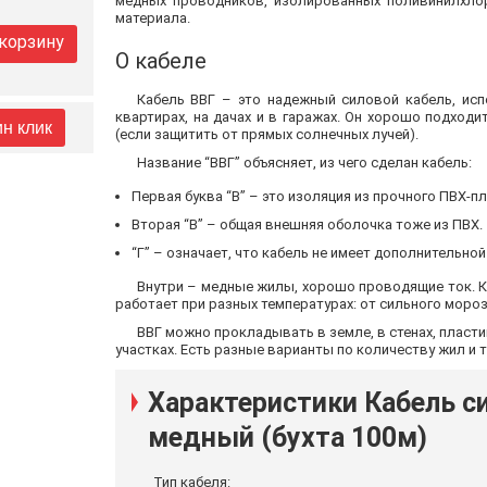
медных проводников, изолированных поливинилхлор
материала.
 корзину
О кабеле
Кабель ВВГ – это надежный силовой кабель, ис
квартирах, на дачах и в гаражах. Он хорошо подходи
ин клик
(если защитить от прямых солнечных лучей).
Название “ВВГ” объясняет, из чего сделан кабель:
Первая буква “В” – это изоляция из прочного ПВХ-
Вторая “В” – общая внешняя оболочка тоже из ПВХ.
“Г” – означает, что кабель не имеет дополнительной
Внутри – медные жилы, хорошо проводящие ток. К
работает при разных температурах: от сильного мороза
ВВГ можно прокладывать в земле, в стенах, пласти
участках. Есть разные варианты по количеству жил 
Характеристики Кабель си
медный (бухта 100м)
Тип кабеля: