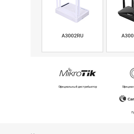
A3002RU
A300
Официальный дистрибьютор
Официал
П