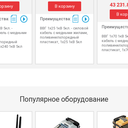
43 231.
орзину
В корзину
В кор
тва:
Преимущества:
Преимущест
В 5кл. -
ВВГ 1x25 1кВ 5кл. - силовой
бель с медными
кабель с медными жилами,
ВВГ 1x70 1кВ 5
поливинилхлоридный
кабель с медн
лоридный
пластикат, 1x25 1кВ 5кл
поливинилхло
1x240 1кВ 5кл
пластикат, 1x7
Популярное оборудование