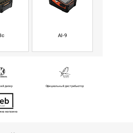
8c
AI-9
ний дилер
Официальный дистрибьютор
жка магазина