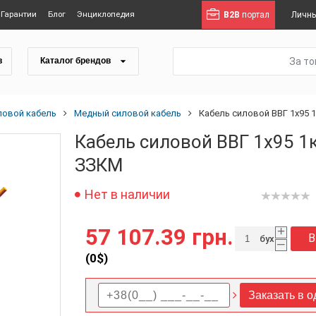
Гарантии
Блог
Энциклопедия
B2B
портал
Личны
За т
в
Каталог брендов
ловой кабель
Медный силовой кабель
Кабель силовой ВВГ 1x95 1
Кабель силовой ВВГ 1x95 1к
ЗЗКМ
Нет в наличии
+
57 107.39 грн.
В
бух
–
(
0
$)
Заказать в о