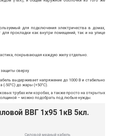
идом (ПВХ), и общей наружной оболочки из того же
пользуемый для подключения электричества в домах,
т для прокладки как внутри помещений, так и на улице
пластика, покрывающая каждую жилу отдельно.
 защиты сверху.
абель выдерживает напряжение до 1000 В и стабильно
 (-50°C) до жары (+50°C).
ковых трубах или коробах, а также просто на открытых
и толщиной – можно подобрать под любые нужды.
ловой ВВГ 1x95 1кВ 5кл.
Силовой медный кабель