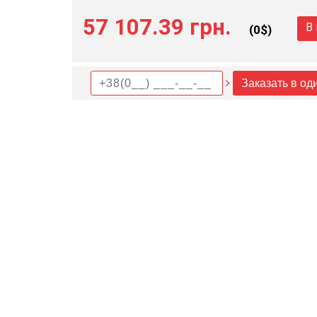
57 107.39 грн.
В
(
0
$)
Заказать в од