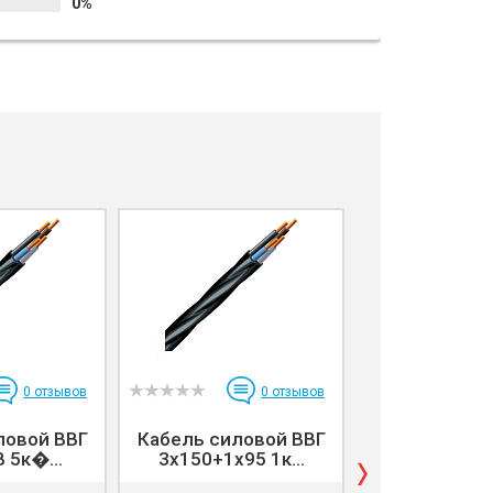
0%
0
отзывов
0
отзывов
ловой ВВГ
Кабель силовой ВВГ
Кабель сило
 5к�...
3x150+1х95 1к...
3х70+1х35 