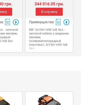
80 грн.
344 016.05 грн.
150 690.14
зину
В корзину
В корзи
ва:
Преимущества:
Преимущества
кл. - силовой
ВВГ 3x150+1х95 1кВ 5кл. -
ВВГ 3х70+1х35 1кВ
ыми жилами,
силовой кабель с медными
силовой кабель 
ридный
жилами,
жилами,
0 1кВ 5кл
поливинилхлоридный
поливинилхлори
пластикат, 3x150+1х95 1кВ
пластикат, 3х70+
5кл.
5кл.