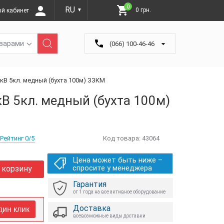
0
RU
0 грн.
й кабинет
▼
оварами
(066) 100-46-46
кВ 5кл. медный (бухта 100м) ЗЗКМ
В 5кл. медный (бухта 100м)
Рейтинг 0/5
Код товара:
43064
Цена может быть ниже –
спросите у менеджера
 корзину
Гарантия
от 1 года на все активное оборудование
Доставка
дин клик
всевозможные виды доставки