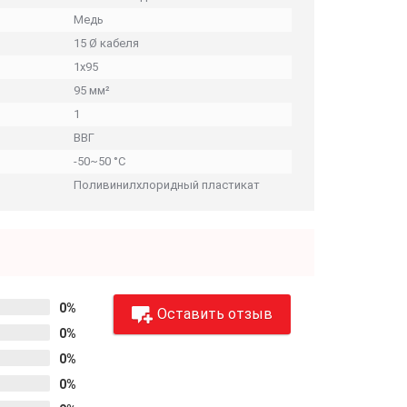
Медь
15 Ø кабеля
1х95
95 мм²
1
ВВГ
-50~50 °C
Поливинилхлоридный пластикат
0%
Оставить отзыв
0%
0%
0%