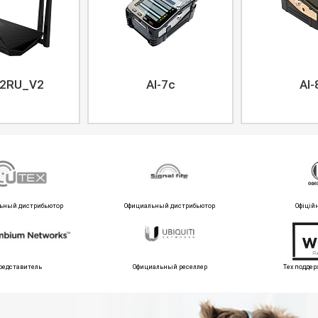
2RU_V2
AI-7c
AI-
ьный дистрибьютор
Официальный дистрибьютор
Офіцій
редставитель
Официальный реселлер
Тех поддер