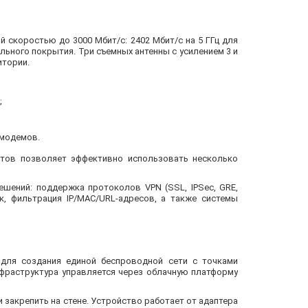
й скоростью до 3000 Мбит/с: 2402 Мбит/с на 5 ГГц для
ильного покрытия. Три съемных антенны с усилением 3 и
итории.
;
-модемов.
ртов позволяет эффективно использовать несколько
ешений: поддержка протоколов VPN (SSL, IPSec, GRE,
ак, фильтрация IP/MAC/URL-адресов, а также системы
для создания единой беспроводной сети с точками
нфраструктура управляется через облачную платформу
 закрепить на стене. Устройство работает от адаптера