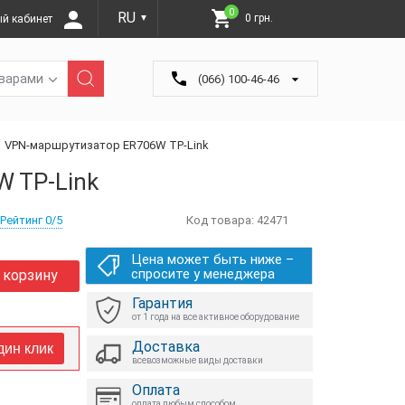
0
RU
0 грн.
й кабинет
▼
оварами
(066) 100-46-46
VPN-маршрутизатор ER706W TP-Link
 TP-Link
Рейтинг 0/5
Код товара:
42471
Цена может быть ниже –
спросите у менеджера
 корзину
Гарантия
от 1 года на все активное оборудование
Доставка
дин клик
всевозможные виды доставки
Оплата
оплата любым способом