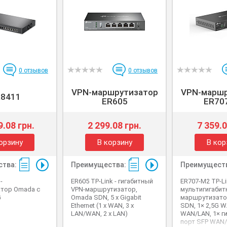
0
отзывов
0
отзывов
VPN-маршрутизатор
VPN-маршр
8411
ER605
ER70
9.08 грн.
2 299.08 грн.
7 359.0
орзину
В корзину
В кор
тва:
Преимущества:
Преимущест
-
ER605 TP-Link - гигабитный
ER707-M2 TP-Li
тор Omada с
VPN-маршрутизатор,
мультигигабит
G
Omada SDN, 5 х Gigabit
маршрутизато
Ethernet (1 х WAN, 3 х
SDN, 1× 2,5G W
LAN/WAN, 2 х LAN)
WAN/LAN, 1× г
порт SFP WAN/