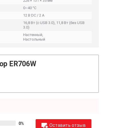
226 × 131 × 35 мм
0~40 °C
12 В DC / 2 А
16,8 Вт (с USB 3.0), 11,8 Вт (без USB
3.0)
Настенный,
Настольный
ор ER706W
0%
Оставить отзыв