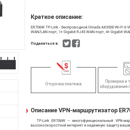
Краткое описание:
ER706W TP-Link - беспроводной Omada AX3000 Wi-Fi 6 
WAN/LAN порт, 1× Gigabit RJ45 WAN порт, 4× Gigabit WA
Поделиться в:
Проверка и 
Отсрочка платежа
оборудования 
Описание VPN-маршрутизатор ER
TP-Link ER706W – многофункциональный VPN-ма
высокоскоростной интернет и надежную защиту вашей