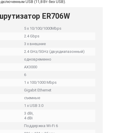
подключенным USB (11,8 Вт без USB).
шрутизатор ER706W
5 x 10/100/1000Mbps
2.4 Gbps
3 х внешние
2.4 GHz/5GHz (двухдиапазонный)
одновременно
AX3000
6
1 x 100/1000 Mbps
Gigabit Ethernet
съемные
1 x USB 3.0
3 dBi,
4 dBi
Поддержка Wi-Fi 6