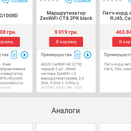
0
отзывов
0
отзывов
Маршрутизатор
Патч-корд л
G1008D
ZenWiFi CT8 2PK black
RJ45, Cat
08 грн.
9 019 грн.
463.84
орзину
В корзину
В кор
тва:
Преимущества:
Преимущест
- 8-ми
ASUS ZenWiFi AC (CT8)
Патч-корд лито
еуправляемый
черный 2 шт - Mesh-
Cat.6, 10m, син
 коммутатор.
система ZenWiFi с 2
0 RJ45 ports.
маршрутизаторами, 2,4
 способность
GHz, 5 GHz-1, 5 GHz-2,
кетная
AC3000, 4xGE LAN, 1xGE
ельность 1,488
WAN, 1xUSB3.1, MESH
т. Адаптер
Gaming
.6A.
Аналоги