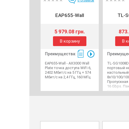
0
отзывов
EAP655-Wall
TL-S
5 979.08 грн.
873.
В корзину
В к
Преимущества:
Преимущес
EAP655-Wall - AX3000 Wall
TL-SG1008D 
Plate точка доступа WiFi 6,
портовый н
2402 Мбит/с на 5 ГГц + 574
настольный
Мбит/с на 2,4 ГГц, 160 МГц
8x10/100/100
Пропускная
16 Gbps. Па
производит
Mpps на пор
питания 9V 0