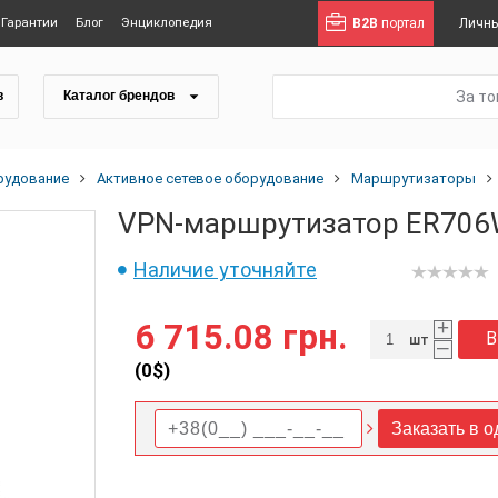
Гарантии
Блог
Энциклопедия
B2B
портал
Личны
За т
в
Каталог брендов
рудование
Активное сетевое оборудование
Маршрутизаторы
VPN-маршрутизатор ER706W
Наличие уточняйте
+
6 715.08 грн.
В
шт
–
(
0
$)
Заказать в о