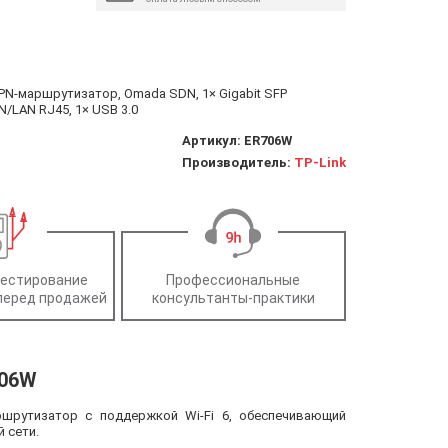
VPN-маршрутизатор, Omada SDN, 1× Gigabit SFP
N/LAN RJ45, 1× USB 3.0
Артикул:
ER706W
Производитель:
TP-Link
тестирование
Профессиональные
перед продажей
консультанты-практики
706W
ршрутизатор с поддержкой Wi-Fi 6, обеспечивающий
 сети.