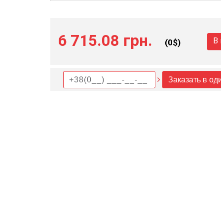
6 715.08 грн.
В
(
0
$)
Заказать в од