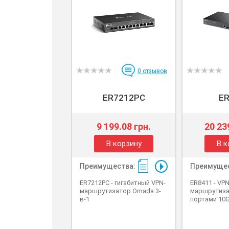
0
отзывов
ER7212PC
ER
9 199.08 грн.
20 23
В корзину
В к
Преимущества:
Преимущес
ER7212PC - гигабитный VPN-
ER8411 - VPN
маршрутизатор Omada 3-
маршрутиза
в-1
портами 10