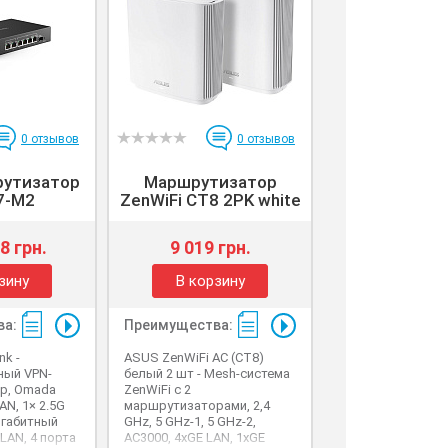
0
отзывов
0
отзывов
утизатор
Маршрутизатор
7-M2
ZenWiFi CT8 2PK white
8 грн.
9 019 грн.
зину
В корзину
ва:
Преимущества:
nk -
ASUS ZenWiFi AC (CT8)
ный VPN-
белый 2 шт - Mesh-система
р, Omada
ZenWiFi с 2
AN, 1× 2.5G
маршрутизаторами, 2,4
игабитный
GHz, 5 GHz-1, 5 GHz-2,
LAN, 4 порта
AC3000, 4xGE LAN, 1xGE