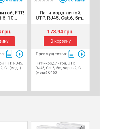
0
отзывов
0
отзывов
итой, FTP,
Патч-корд литой,
.6, 10...
UTP, RJ45, Cat.6, 5m...
 грн.
173.94 грн.
зину
В корзину
ва:
Преимущества:
й, FTP, RJ45,
Патч-корд литой, UTP,
ий, Cu (медь)
RJ45, Cat.6, 5m, чорный, Cu
(медь) Q150