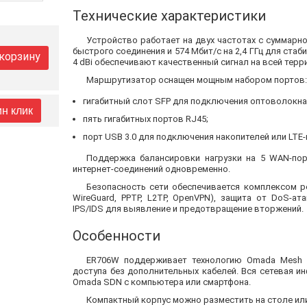
Технические характеристики
Устройство работает на двух частотах с суммарно
быстрого соединения и 574 Мбит/с на 2,4 ГГц для стаб
 корзину
4 dBi обеспечивают качественный сигнал на всей терр
Маршрутизатор оснащен мощным набором портов:
гигабитный слот SFP для подключения оптоволокна
ин клик
пять гигабитных портов RJ45;
порт USB 3.0 для подключения накопителей или LTE
Поддержка балансировки нагрузки на 5 WAN-по
интернет-соединений одновременно.
Безопасность сети обеспечивается комплексом р
WireGuard, PPTP, L2TP, OpenVPN), защита от DoS-ат
IPS/IDS для выявление и предотвращение вторжений.
Особенности
ER706W поддерживает технологию Omada Mesh 
доступа без дополнительных кабелей. Вся сетевая и
Omada SDN с компьютера или смартфона.
Компактный корпус можно разместить на столе или