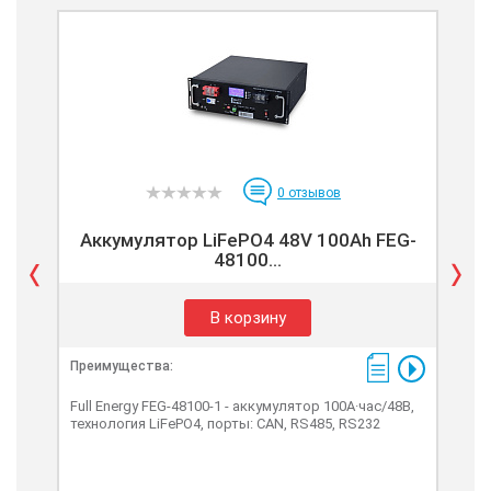
0
отзывов
Аккумулятор LiFePO4 48V 100Ah FEG-
А
48100...
В корзину
Преимущества:
Пре
Full Energy FEG-48100-1 - аккумулятор 100А·час/48В,
Full
технология LiFePO4, порты: CAN, RS485, RS232
тех