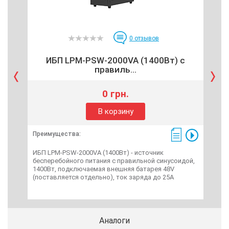
0
отзывов
ИБП LPM-PSW-2000VA (1400Вт) с
правиль...
0 грн.
В корзину
Преимущества:
Пре
ИБП LPM-PSW-2000VA (1400Вт) - источник
LPY
бесперебойного питания с правильной синусоидой,
бес
1400Вт, подключаемая внешняя батарея 48V
420
(поставляется отдельно), ток заряда до 25А
(по
заря
Аналоги