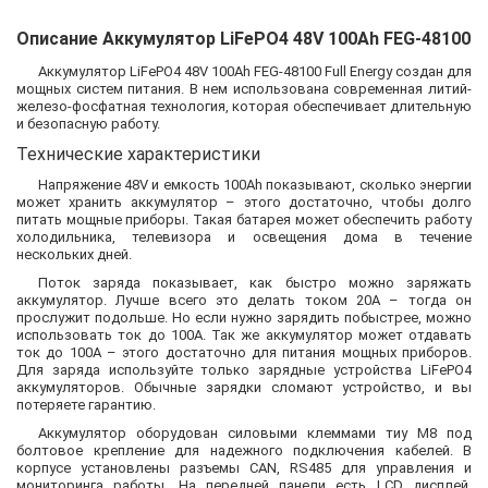
Описание Аккумулятор LiFePO4 48V 100Ah FEG-48100
Аккумулятор LiFePO4 48V 100Ah FEG-48100 Full Energy создан для
мощных систем питания. В нем использована современная литий-
железо-фосфатная технология, которая обеспечивает длительную
и безопасную работу.
Технические характеристики
Напряжение 48V и емкость 100Ah показывают, сколько энергии
может хранить аккумулятор – этого достаточно, чтобы долго
питать мощные приборы. Такая батарея может обеспечить работу
холодильника, телевизора и освещения дома в течение
нескольких дней.
Поток заряда показывает, как быстро можно заряжать
аккумулятор. Лучше всего это делать током 20А – тогда он
прослужит подольше. Но если нужно зарядить побыстрее, можно
использовать ток до 100А. Так же аккумулятор может отдавать
ток до 100А – этого достаточно для питания мощных приборов.
Для заряда используйте только зарядные устройства LiFePO4
аккумуляторов. Обычные зарядки сломают устройство, и вы
потеряете гарантию.
Аккумулятор оборудован силовыми клеммами тиу M8 под
болтовое крепление для надежного подключения кабелей. В
корпусе установлены разъемы CAN, RS485 для управления и
мониторинга работы. На передней панели есть LCD дисплей,