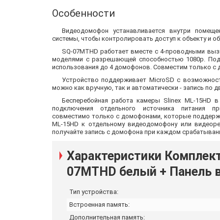
Особенности
Видеодомофон устанавливается внутри помеще
системы, чтобы контролировать доступ к объекту и о
SQ-07MTHD работает вместе с 4-проводными выз
моделями с разрешающей способностью 1080p. По
использования до 4 домофонов. Совместим только с д
Устройство поддерживает MicroSD с возможност
можно как вручную, так и автоматически - запись по 
Бесперебойная работа камеры Slinex ML-15HD в
подключения отдельного источника питания пр
совместимо только с домофонами, которые поддерж
ML-15HD к отдельному видеодомофону или видеорег
получайте запись с домофона при каждом срабатыван
Характеристики Комплек
07MTHD белый + Панель 
Тип устройства:
Встроенная память:
Дополнительная память: