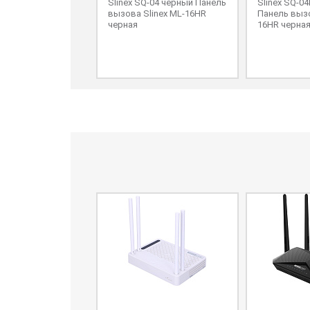
Slinex SQ-04 черный Панель
Slinex SQ-0
вызова Slinex ML-16HR
Панель вызо
черная
16HR черна