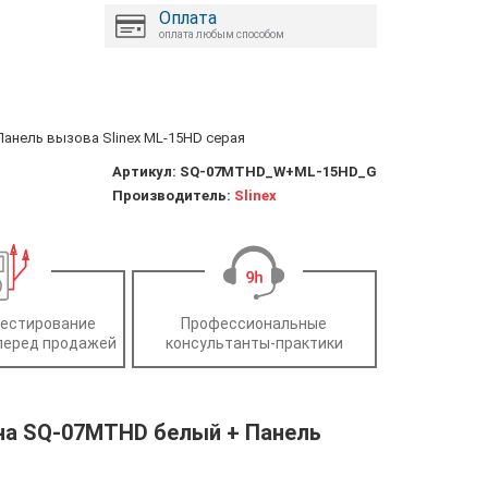
Оплата
оплата любым способом
анель вызова Slinex ML-15HD серая
Артикул:
SQ-07MTHD_W+ML-15HD_G
Производитель:
Slinex
тестирование
Профессиональные
перед продажей
консультанты-практики
а SQ-07MTHD белый + Панель