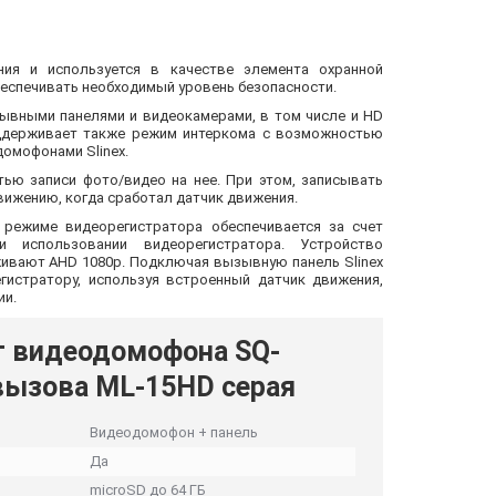
ния и используется в качестве элемента охранной
беспечивать необходимый уровень безопасности.
ывными панелями и видеокамерами, в том числе и HD
ддерживает также режим интеркома с возможностью
омофонами Slinex.
ью записи фото/видео на нее. При этом, записывать
движению, когда сработал датчик движения.
 режиме видеорегистратора обеспечивается за счет
и использовании видеорегистратора. Устройство
ивают AHD 1080p. Подключая вызывную панель Slinex
истратору, используя встроенный датчик движения,
ии.
т видеодомофона SQ-
вызова ML-15HD серая
Видеодомофон + панель
Да
microSD до 64 ГБ