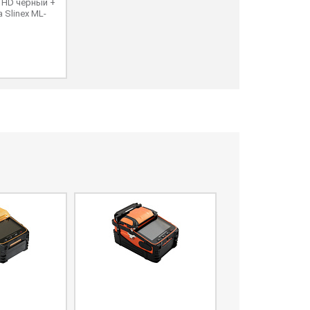
THD черный +
 Slinex ML-