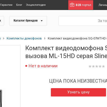
Гарантии
Блог
Энциклопедия
B2B
портал
Личны
За т
в
Каталог брендов
ы
Комплекты домофонов
Комплект видеодомофона SQ-07MTHD бе
Комплект видеодомофона 
вызова ML-15HD серая Slin
Нет в наличии
ЦЕНА ПОКА НЕИЗВЕСТН
Узнать цену