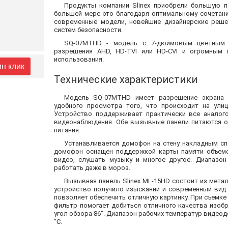
Продукты компании Slinex приобрели большую 
большей мере это благодаря оптимальному сочетани
современные модели, новейшие дизайнерские реш
систем безопасности.
SQ-07MTHD - модель с 7-дюймовым цветным 
разрешения AHD, HD-TVI или HD-CVI и огромным 
использования.
ин клик
Технические характеристики
Модель SQ-07MTHD имеет разрешение экрана 
удобного просмотра того, что происходит на ули
Устройство поддерживает практически все аналог
видеонаблюдения. Обе вызывные панели питаются о
питания.
Устанавливается домофон на стену накладным сп
домофон оснащен поддержкой карты памяти объемо
видео, слушать музыку и многое другое. Диапазо
работать даже в мороз.
Вызывная панель Slinex ML-15HD состоит из метал
устройство получило изысканий и современный вид.
повзоляет обеспечить отличную картинку. При съемке
фильтр помогает добиться отличного качества изобр
угол обзора 86˚. Диапазон рабочих температур видеод
˚C.