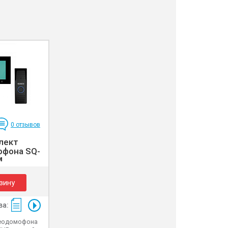
0
отзывов
лект
фона SQ-
...
зину
ва:
еодомофона