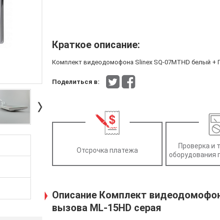
Краткое описание:
Комплект видеодомофона Slinex SQ-07MTHD белый + П
Поделиться в:
Проверка и 
Отсрочка платежа
оборудования 
Описание Комплект видеодомофон
вызова ML-15HD серая