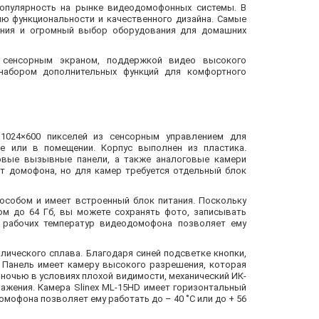
популярность на рынке видеодомофонных системы. В
ю функциональности и качественного дизайна. Самые
ения и огромный выбор оборудования для домашних
сенсорным экраном, поддержкой видео высокого
набором дополнительных функций для комфортного
1024×600 пикселей из сенсорным управлением для
це или в помещении. Корпус выполнен из пластика.
овые вызывные панели, а также аналоговые камери
т домофона, но для камер требуется отдельный блок
особом и имеет встроенный блок питания. Поскольку
м до 64 Гб, вы можете сохранять фото, записывать
н рабочих температур видеодомофона позволяет ему
лического сплава. Благодаря синей подсветке кнопки,
 Панель имеет камеру высокого разрешения, которая
 ночью в условиях плохой видимости, механический ИК-
ажения. Камера Slinex ML-15HD имеет горизонтальный
омофона позволяет ему работать до – 40 ˚C или до + 56