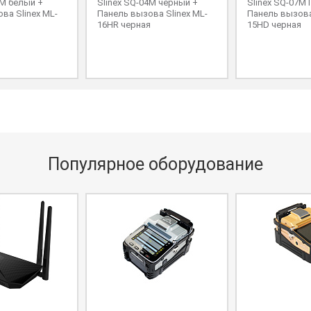
4M белый +
Slinex SQ-04M черный +
Slinex SQ-07M
ва Slinex ML-
Панель вызова Slinex ML-
Панель вызова
я
16HR черная
15HD черная
Популярное оборудование