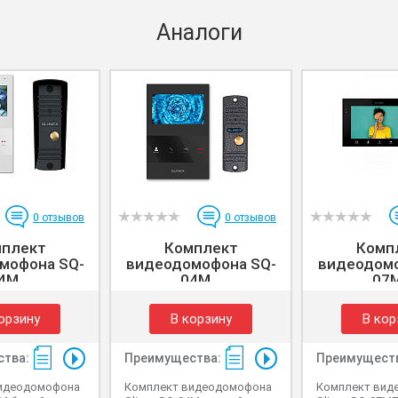
Аналоги
0
отзывов
0
отзывов
плект
Комплект
Комп
мофона SQ-
видеодомофона SQ-
видеодомо
4M...
04M...
07M
орзину
В корзину
В кор
тва:
Преимущества:
Преимущест
идеодомофона
Комплект видеодомофона
Комплект вид