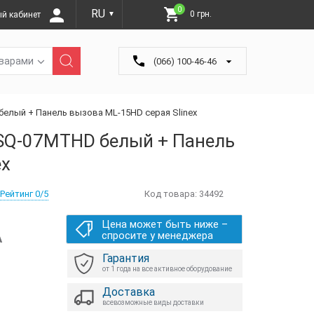
0
RU
0 грн.
й кабинет
▼
оварами
(066) 100-46-46
лый + Панель вызова ML-15HD серая Slinex
SQ-07MTHD белый + Панель
ex
Рейтинг 0/5
Код товара:
34492
Цена может быть ниже –
А
спросите у менеджера
Гарантия
от 1 года на все активное оборудование
Доставка
всевозможные виды доставки