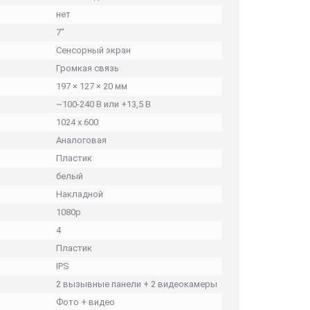
нет
7"
Сенсорный экран
Громкая связь
197 × 127 × 20 мм
~100-240 B или +13,5 В
1024 х 600
Аналоговая
Пластик
белый
Накладной
1080p
4
Пластик
IPS
2 вызывные панели + 2 видеокамеры
Фото + видео