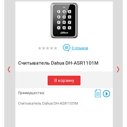
0
отзывов
Считыватель Dahua DH-ASR1101M
Сч
В корзину
Преимущества:
Пре
Считыватель Dahua DH-ASR1101M
Счи