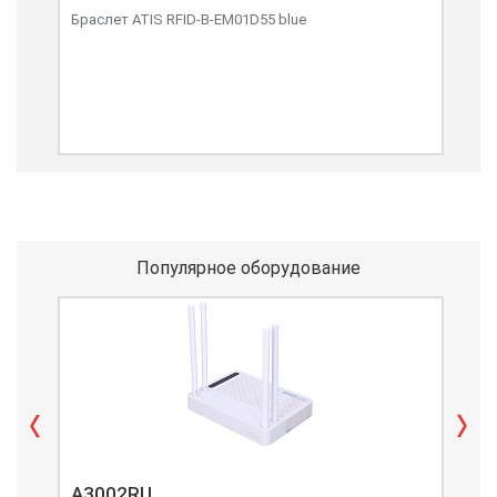
Браслет ATIS RFID-B-EM01D55 blue
Бра
Популярное оборудование
A3002RU
A3