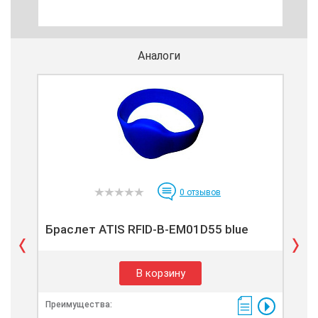
Аналоги
0
отзывов
Браслет ATIS RFID-B-EM01D55 blue
Бр
В корзину
Преимущества:
Пре