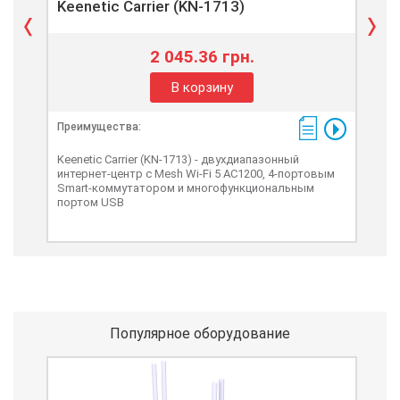
Keenetic Carrier (KN-1713)
Kee
2 045.36 грн.
В корзину
Преимущества:
Пре
Keenetic Carrier (KN-1713) - двухдиапазонный
Keen
интернет-центр с Mesh Wi-Fi 5 AC1200, 4-портовым
дву
Smart-коммутатором и многофункциональным
Sma
портом USB
роу
Популярное оборудование