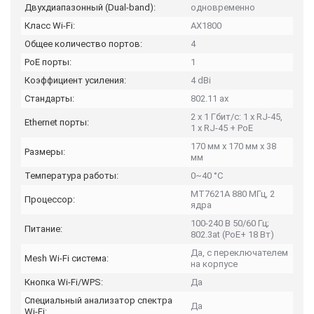
Двухдиапазонный (Dual-band):
одновременно
Класс Wi-Fi:
AX1800
Общее количество портов:
4
PoE порты:
1
Коэффициент усиления:
4 dBi
Стандарты:
802.11 aх
2 x 1 Гбит/с: 1 x RJ-45,
Ethernet порты:
1 x RJ-45 + PoE
170 мм x 170 мм x 38
Размеры:
мм
Температура работы:
0~40 °C
MT7621A 880 МГц, 2
Процессор:
ядра
100-240 В 50/60 Гц;
Питание:
802.3at (PoE+ 18 Вт)
Да, с переключателем
Mesh Wi-Fi система:
на корпусе
Кнопка Wi-Fi/WPS:
Да
Специальный анализатор спектра
Да
Wi-Fi: