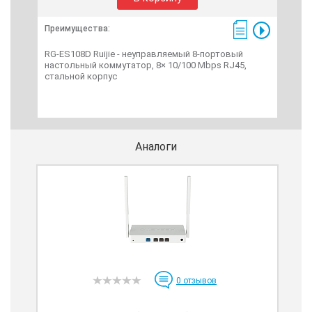
Преимущества:
Пре
RG-ES108D Ruijie - неуправляемый 8-портовый
RG-
настольный коммутатор, 8× 10/100 Mbps RJ45,
нас
стальной корпус
под
бюд
Аналоги
0
отзывов