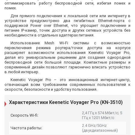
оптимизировать работу беспроводной сети, избегая помех и
помех.
Для прямого подключения к локальной сети или интернету в
устройстве предусмотрено два гигабитных Ethernet-порта с
поддержкой Power over Ethernet, что упрощает подключение и
питание IP-камер, точек доступа и других сетевых устройств без
необходимости в отдельных адаптерах питания.
Использование Mesh Wi-Fi системы с возможностью
переключения режима роутера/точки доступа на корпусе
расширяет возможности использования Keenetic Voyager Pro,
делая его универсальным решением для создания однородной
беспроводной сети большой площади. Компактные размеры и
современный дизайн позволяют гармонично вписать устройство
в любой интерьер.
Keenetic Voyager Pro – это инновационный интернет-центр,
отвечающий всем требованиям современных пользователей к
скорости, безопасности и удобству пользования.
Характеристики Keenetic Voyager Pro (KN-3510)
2,4 ГГц х 574 Мбит/с; 5
Скорость Wi-fi:
ГГц х 1201 Мбит/с
2.4 GHz/5GHz
Частота работы:
(двухдиапазонный)