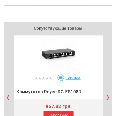
Сопутствующие товары
0
отзывов
Коммутатор Reyee RG-ES108D
Ко
967.82 грн.
В корзину