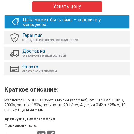
Узнать цену
Цена может быть ниже – спросите у
менеджера
Гарантия
от 1 года на все активное оборудование
Доставка
всевозможные виды доставки
Оплата
оплата любым способом
Краткое описание:
Изолента RENDER 0,19мм*16мм*7м (зеленая), от - 10°C до + 80°C,
2000V, растяж-180%, прочность 20Н / см, Агдезия 0,42кг / 25мм, 10
шт. в уп. цена за упак.
Артикул:
0,19мм*16мм*7м
Производитель: