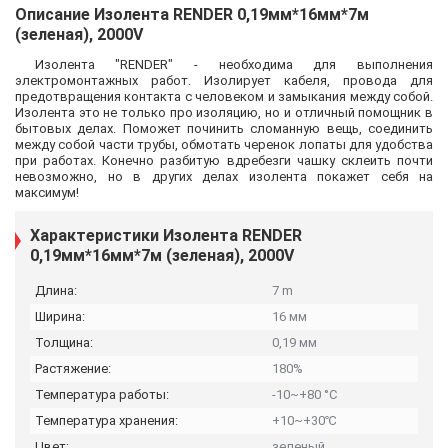
Описание Изолента RENDER 0,19мм*16мм*7м
(зеленая), 2000V
Изолента "RENDER" - необходима для выполнения
электромонтажных работ. Изолирует кабеля, провода для
предотвращения контакта с человеком и замыкания между собой.
Изолента это не только про изоляцию, но и отличный помощник в
бытовых делах. Поможет починить сломанную вещь, соединить
между собой части трубы, обмотать черенок лопаты для удобства
при работах. Конечно разбитую вдребезги чашку склеить почти
невозможно, но в других делах изолента покажет себя на
максимум!
Характеристики Изолента RENDER
0,19мм*16мм*7м (зеленая), 2000V
Длина:
7 m
Ширина:
16 мм
Толщина:
0,19 мм
Растяжение:
180%
Температура работы:
-10~+80 °C
Температура хранения:
+10~+30℃
Цвет:
зеленый