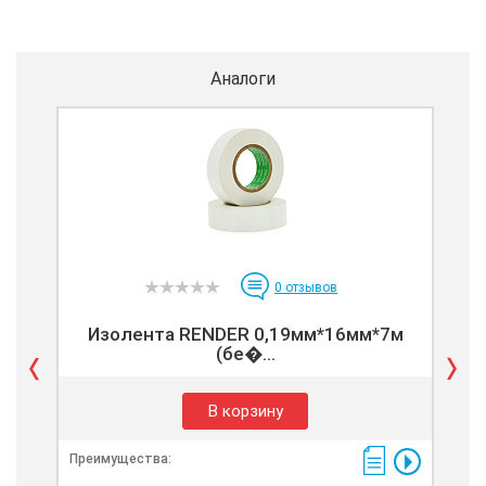
Аналоги
0
отзывов
Изолента RENDER 0,19мм*16мм*7м
(бе�...
В корзину
Преимущества:
Пре