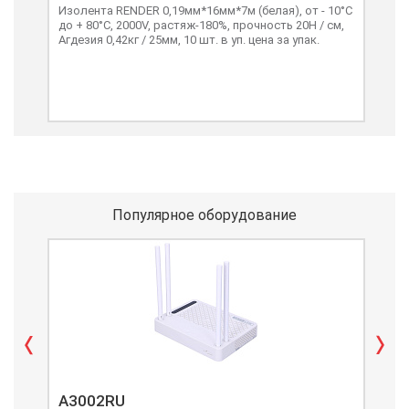
Изолента RENDER 0,19мм*16мм*7м (белая), от - 10°C
Изо
до + 80°C, 2000V, растяж-180%, прочность 20Н / см,
10°C
Агдезия 0,42кг / 25мм, 10 шт. в уп. цена за упак.
см, 
Популярное оборудование
A3002RU
A3