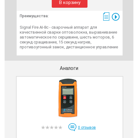
В корзину
Пре
Преимущества:
FI-1
акт
Signal Fire AI-8c - сварочный аппарат для
нм, 
качественной сварки оптоволокна, выравнивание
диа
автоматическое по серцевине, шесть моторов, 6
мм I
секунд сращивание, 15 секунд нагрев,
вол
противоугонный замок, дистанционное управление
Аналоги
0
отзывов