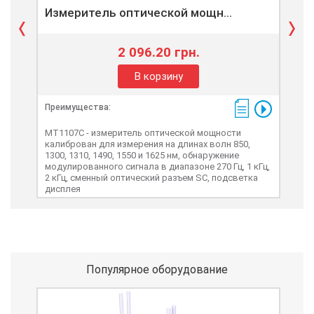
Измеритель оптической мощн...
Из
2 096.20 грн.
В корзину
Пре
Преимущества:
MT1
кал
MT1107C - измеритель оптической мощности
1300
калиброван для измерения на длинах волн 850,
моду
1300, 1310, 1490, 1550 и 1625 нм, обнаружение
2 к
модулированного сигнала в диапазоне 270 Гц, 1 кГц,
поз
2 кГц, сменный оптический разъем SC, подсветка
изм
дисплея
Популярное оборудование