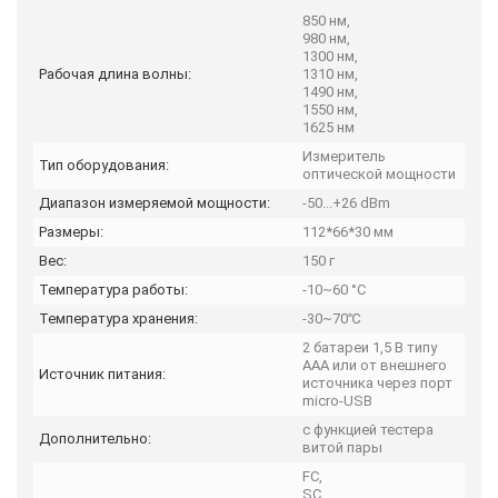
850 нм,
980 нм,
1300 нм,
Рабочая длина волны:
1310 нм,
1490 нм,
1550 нм,
1625 нм
Измеритель
Тип оборудования:
оптической мощности
Диапазон измеряемой мощности:
-50...+26 dBm
Размеры:
112*66*30 мм
Вес:
150 г
Температура работы:
-10~60 °C
Температура хранения:
-30~70℃
2 батареи 1,5 В типу
ААА или от внешнего
Источник питания:
источника через порт
micro-USB
с функцией тестера
Дополнительно:
витой пары
FC,
SC,