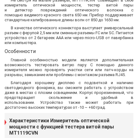
Не смотря на малые размеры, MT1119CVN совмещает в себе
измеритель оптической мощности, тестер витой пары
и детектор повреждений оптического волокна с
помощью видимого красного света 650 нм. Прибор поддерживает
стандартные калиброванные длины волн от 850 до 1650 нм.
В качестве оптического коннектора выступает универсальный
разъем с ферулой 2,5 мм или сменные разъемы FC или SC. Питается
устройство от 2 батареек ААА или через micro-USB от павербанка
или компьютера.
Особенности
Главной особенностью модели является дополнительная
возможность тестировать витую пару. С помощью данного
измерителя можно проверять участки сети или патч-корды на
разрывы, замыкание или проблемы с монтажом разъема RJ45.
Благодаря хорошему дисплею с подсветкой и наличию
светодиодного фонарика, вы сможете работать с устройством
даже в местах с плохим освещением. Корпус прорезиненный, что
предотвращает скольжение и удобный в
использовании. Устройство также может работать при
достаточно высоких температурах от -10 ~ +60 град.
Характеристики Измеритель оптической
мощности с функцией тестера витой пары
MT1119CVN