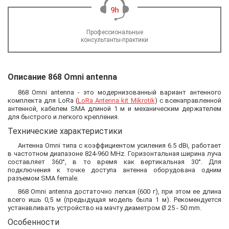
Профессиональные
консультанты-практики
Описание 868 Omni antenna
868 Omni antenna - это модернизованный вариант антенного
комплекта для LoRa (
LoRa Antenna kit Mikrotik
) с всенаправленной
антенной, кабелем SMA длиной 1 м и механическим держателем
для быстрого и легкого крепления.
Технические характеристики
Антенна Omni типа с коэффициентом усиления 6.5 dBi, работает
в частотном диапазоне 824-960 MHz. Горизонтальная ширина луча
составляет 360°, в то время как вертикальная 30°. Для
подключения к точке доступа антенна оборудована одним
разъемом SMA female.
868 Omni antenna достаточно легкая (600 г), при этом ее длина
всего ишь 0,5 м (предыдущая модель была 1 м). Рекомендуется
устанавливать устройство на мачту диаметром Ø 25 - 50 mm.
Особенности