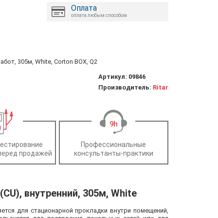
Оплата
оплата любым способом
работ, 305м, White, Corton BOX, Q2
Артикул:
09846
Производитель:
Ritar
тестирование
Профессиональные
перед продажей
консультанты-практики
(CU), внутренний, 305м, White
еняется для стационарной прокладки внутри помещений,