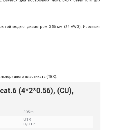
ользуется для построения локальных сетей или для
рытой медью, диаметром 0,56 мм (24 AWG). Изоляция
лхлоридного пластиката (ПВХ).
t.6 (4*2*0.56), (CU),
305 m
UTP,
U/UTP