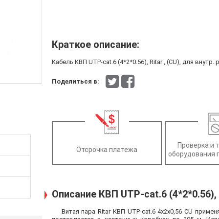
Краткое описание:
Кабель КВП UTP-cat.6 (4*2*0.56), Ritar , (CU), для внутр. 
Поделиться в:
Проверка и 
Отсрочка платежа
оборудования 
Описание КВП UTP-cat.6 (4*2*0.56), 
Витая пара Ritar КВП UTP-cat.6 4х2х0,56 CU прим