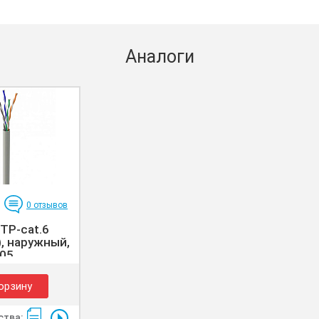
Аналоги
0
отзывов
TP-cat.6
), наружный,
05...
орзину
тва: