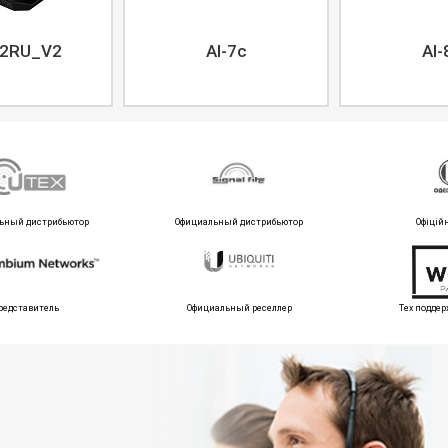
2RU_V2
AI-7c
AI-
ьный дистрибьютор
Официальный дистрибьютор
Офіцій
редставитель
Официальный реселлер
Тех поддер