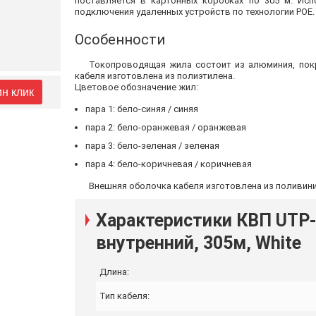
поставляется в картонных коробках по 305 м. Исп
подключения удаленных устройств по технологии POE.
Особенности
Токопроводящая жила состоит из алюминия, пок
кабеля изготовлена из полиэтилена.
Цветовое обозначение жил:
ин клик
пара 1: бело-синяя / синяя
пара 2: бело-оранжевая / оранжевая
пара 3: бело-зеленая / зеленая
пара 4: бело-коричневая / коричневая
Внешняя оболочка кабеля изготовлена из поливини
Характеристики КВП UTP-ca
внутренний, 305м, White
Длина:
Тип кабеля: