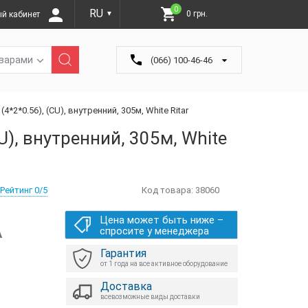
0
RU
0 грн.
й кабинет
▼
оварами
(066) 100-46-46
(4*2*0.56), (CU), внутренний, 305м, White Ritar
CU), внутренний, 305м, White
Рейтинг 0/5
Код товара:
38060
Цена может быть ниже –
А
спросите у менеджера
Гарантия
от 1 года на все активное оборудование
Доставка
всевозможные виды доставки