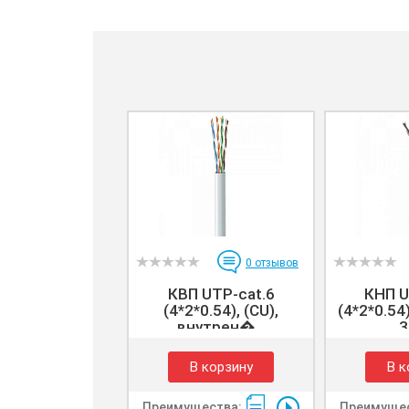
0
отзывов
КВП UTP-cat.6
КНП U
(4*2*0.54), (CU),
(4*2*0.54
внутрен�...
3
В корзину
В к
Преимущества:
Преимущес