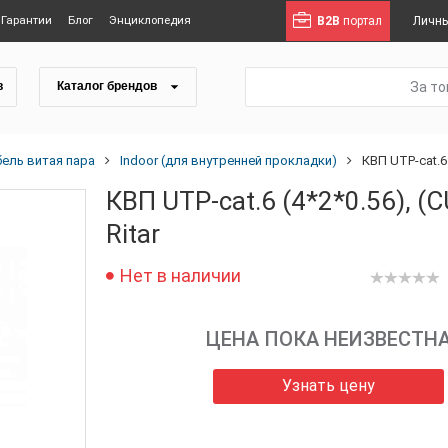
Гарантии
Блог
Энциклопедия
B2B
портал
Личны
За т
в
Каталог брендов
бель витая пара
Indoor (для внутренней прокладки)
КВП UTP-cat.6 
КВП UTP-cat.6 (4*2*0.56), (
Ritar
Нет в наличии
ЦЕНА ПОКА НЕИЗВЕСТН
Узнать цену