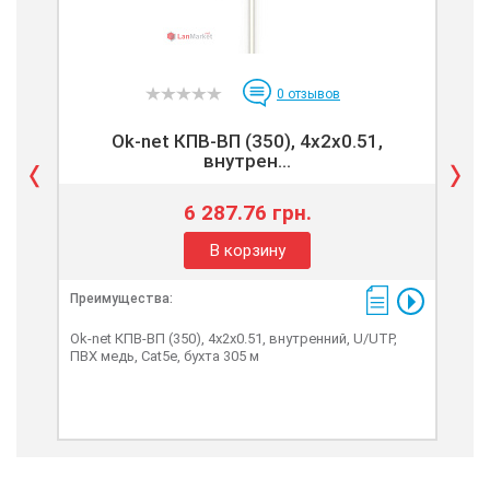
0
отзывов
Ok-net КПВ-ВП (350), 4x2x0.51,
К
внутрен...
6 287.76 грн.
В корзину
Преимущества:
Пре
Ok-net КПВ-ВП (350), 4x2x0.51, внутренний, U/UTP,
КВП 
ПВХ медь, Cat5e, бухта 305 м
рабо
вну
0.48