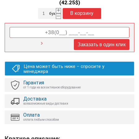
(
42.25
$)
+
В корзину
бух
–
Заказать в один клик
Цена может быть ниже – спросите у
менеджера
Гарантия
от 1 года на все активное оборудование
Доставка
всевозможные виды доставки
Оплата
оплата любым способом
Краткое описание: