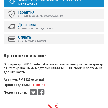
менеджера
Гарантия
от 1 года на все активное оборудование
Доставка
всевозможные виды доставки
Оплата
оплата любым способом
Краткое описание:
GPS-трекер FMB125 external - компактный мониторинговый трекер
с интегрированными модулями GSM/GNSS, Bluetooth и слотами на
две SIM-карты
Артикул:
FMB125 external
Производитель:
Teltonika
Поделиться в: