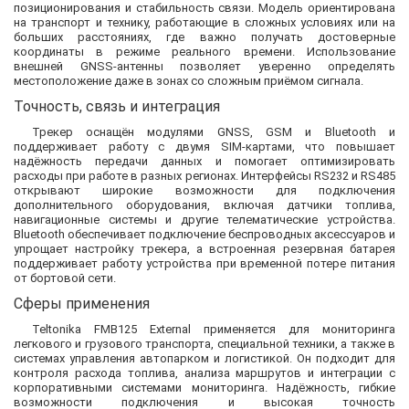
позиционирования и стабильность связи. Модель ориентирована
на транспорт и технику, работающие в сложных условиях или на
больших расстояниях, где важно получать достоверные
координаты в режиме реального времени. Использование
внешней GNSS-антенны позволяет уверенно определять
местоположение даже в зонах со сложным приёмом сигнала.
Точность, связь и интеграция
Трекер оснащён модулями GNSS, GSM и Bluetooth и
поддерживает работу с двумя SIM-картами, что повышает
надёжность передачи данных и помогает оптимизировать
расходы при работе в разных регионах. Интерфейсы RS232 и RS485
открывают широкие возможности для подключения
дополнительного оборудования, включая датчики топлива,
навигационные системы и другие телематические устройства.
Bluetooth обеспечивает подключение беспроводных аксессуаров и
упрощает настройку трекера, а встроенная резервная батарея
поддерживает работу устройства при временной потере питания
от бортовой сети.
Сферы применения
Teltonika FMB125 External применяется для мониторинга
легкового и грузового транспорта, специальной техники, а также в
системах управления автопарком и логистикой. Он подходит для
контроля расхода топлива, анализа маршрутов и интеграции с
корпоративными системами мониторинга. Надёжность, гибкие
возможности подключения и высокая точность