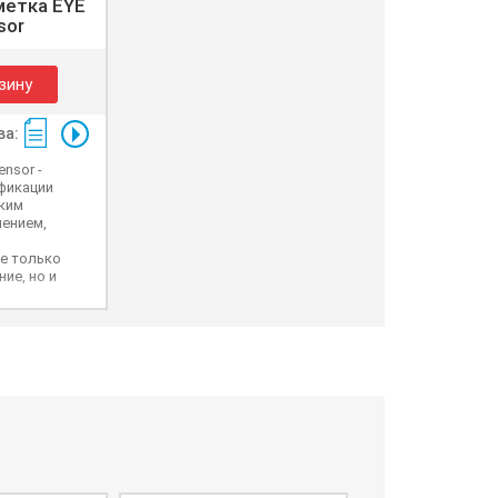
метка EYE
sor
зину
ва:
ensor -
фикации
зким
ением,
е только
ие, но и
раметров,
пература
корение и
пряженности
ля