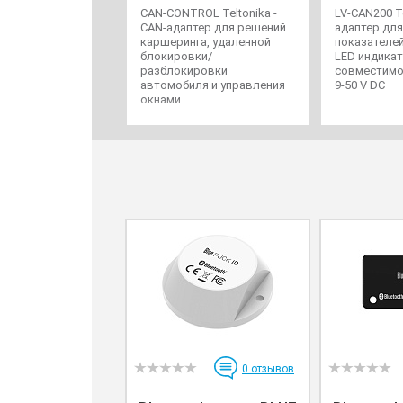
CAN-CONTROL Teltonika -
LV-CAN200 Te
CAN-адаптер для решений
адаптер дл
каршеринга, удаленной
показателе
блокировки/
LED индикат
разблокировки
совместимо
автомобиля и управления
9-50 V DC
окнами
0
отзывов