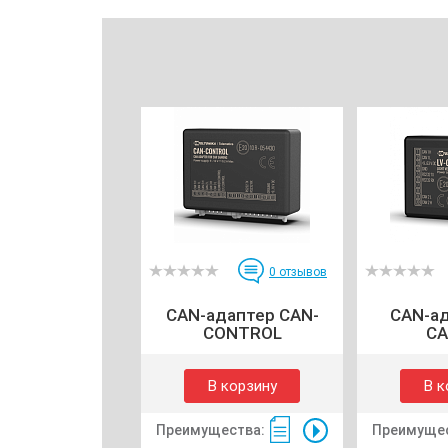
0
отзывов
CAN-адаптер CAN-
CAN-ад
CONTROL
CA
В корзину
В к
Преимущества:
Преимущес