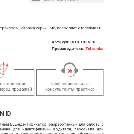
ля трекеров Teltonika серии FMB, позволяет отслеживать
я.
Артикул:
BLUE COIN ID
Производитель:
Teltonika
тестирование
Профессиональные
перед продажей
консультанты-практики
N ID
пактный BLE-идентификатор, разработанный для работы с
начена для идентификации водителя, персонала или
тивов в транспорте, логистике и на объектах, где