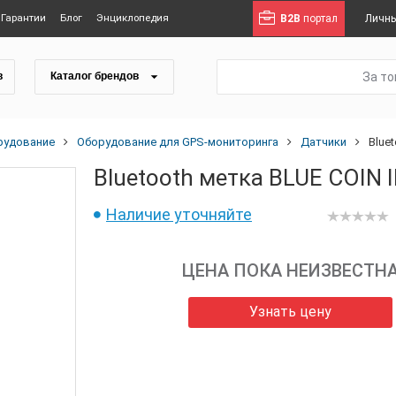
Гарантии
Блог
Энциклопедия
B2B
портал
Личны
За т
в
Каталог брендов
рудование
Оборудование для GPS-мониторинга
Датчики
Bluet
Bluetooth метка BLUE COIN I
Наличие уточняйте
ЦЕНА ПОКА НЕИЗВЕСТН
Узнать цену