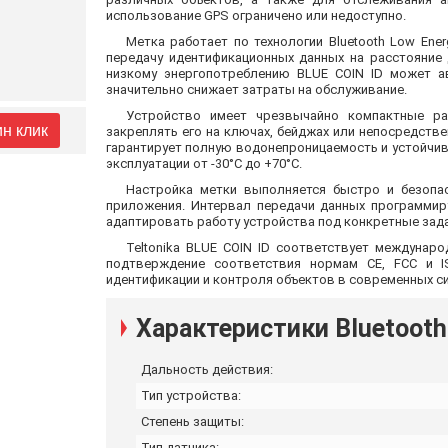
использование GPS ограничено или недоступно.
Метка работает по технологии Bluetooth Low Energ
передачу идентификационных данных на расстояние
низкому энергопотреблению BLUE COIN ID может а
значительно снижает затраты на обслуживание.
Устройство имеет чрезвычайно компактные р
ин клик
закреплять его на ключах, бейджах или непосредстве
гарантирует полную водонепроницаемость и устойчив
эксплуатации от -30°C до +70°C.
Настройка метки выполняется быстро и безопа
приложения. Интервал передачи данных программиру
адаптировать работу устройства под конкретные зада
Teltonika BLUE COIN ID соответствует междунар
подтверждение соответствия нормам CE, FCC и I
идентификации и контроля объектов в современных с
Характеристики Bluetooth
Дальность действия:
Тип устройства:
Степень защиты:
Тип датчика: