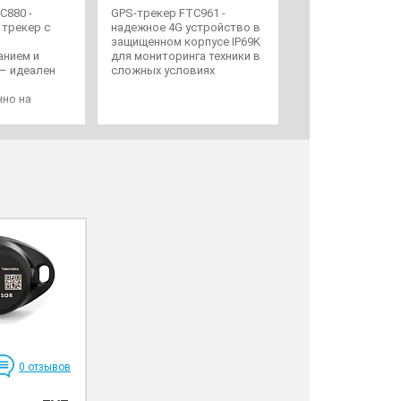
C880 -
GPS-трекер FTC961 -
трекер с
надежное 4G устройство в
защищенном корпусе IP69K
анием и
для мониторинга техники в
 – идеален
сложных условиях
но на
 средства
0
отзывов