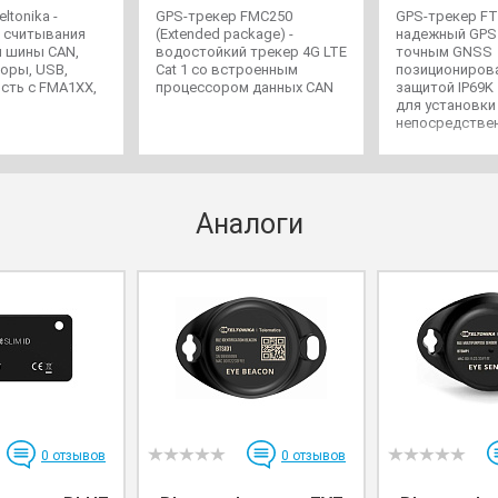
ltonika -
GPS-трекер FMC250
GPS-трекер FT
я считывания
(Extended package) -
надежный GPS 
й шины CAN,
водостойкий трекер 4G LTE
точным GNSS
оры, USB,
Cat 1 со встроенным
позициониров
сть с FMA1XX,
процессором данных CAN
защитой IP69K
для установки
непосредствен
аккумулятор
транспортного
Аналоги
0
отзывов
0
отзывов