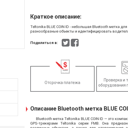
Краткое описание:
Teltonika BLUE COIN ID - небольшая Bluetooth метка д
разнообразные объекты и идентифицировать водител
Поделиться в:
Проверка и 
Отсрочка платежа
оборудования 
Описание Bluetooth метка BLUE COI
Bluetooth метка Teltonika BLUE COIN ID — это ком
GPS-трекерами Teltonika серии FMB. Она предназ
различных объектов, а также для отслеживания ак