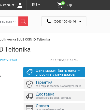
0
RU
0 грн.
й кабинет
▼
оварами
(066) 100-46-46
ooth метка BLUE COIN ID Teltonika
D Teltonika
Рейтинг 0/5
Код товара:
44749
Цена может быть ниже –
А
спросите у менеджера
Гарантия
от 1 года на все активное оборудование
Доставка
всевозможные виды доставки
Оплата
оплата любым способом