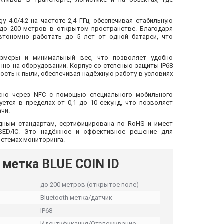
y 4.0/4.2 на частоте 2,4 ГГц, обеспечивая стабильную
 до 200 метров в открытом пространстве. Благодаря
втономно работать до 5 лет от одной батареи, что
азмеры и минимальный вес, что позволяет удобно
нно на оборудовании. Корпус со степенью защиты IP68
ость к пыли, обеспечивая надёжную работу в условиях
сно через NFC с помощью специального мобильного
ется в пределах от 0,1 до 10 секунд, что позволяет
чи.
одным стандартам, сертифицирована по RoHS и имеет
SED/IC. Это надёжное и эффективное решение для
истемах мониторинга.
 метка BLUE COIN ID
до 200 метров (открытое поле)
Bluetooth метка/датчик
IP68
Идентификация/Отслеживание