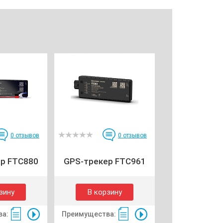
0
отзывов
0
отзывов
р FTC880
GPS-трекер FTC961
зину
В корзину
ва:
Преимущества: