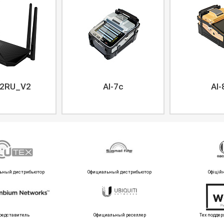
2RU_V2
AI-7c
AI-
ьный дистрибьютор
Официальный дистрибьютор
Офіцій
редставитель
Официальный реселлер
Тех поддер