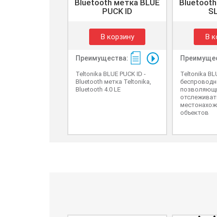
Bluetooth метка BLUE
Bluetoot
PUCK ID
SL
В корзину
В к
Преимущества:
Преимущес
Teltonika BLUE PUCK ID -
Teltonika BL
Bluetooth метка Teltonika,
беспроводн
Bluetooth 4.0 LE
позволяющ
отслеживат
местонахож
объектов