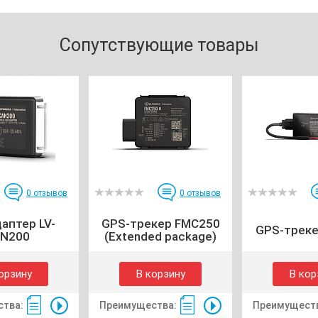
Сопутствующие товары
0
отзывов
0
отзывов
аптер LV-
GPS-трекер FMC250
GPS-треке
N200
(Extended package)
орзину
В корзину
В кор
тва:
Преимущества:
Преимущест