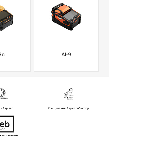
8c
AI-9
ний дилер
Официальный дистрибьютор
жка магазина