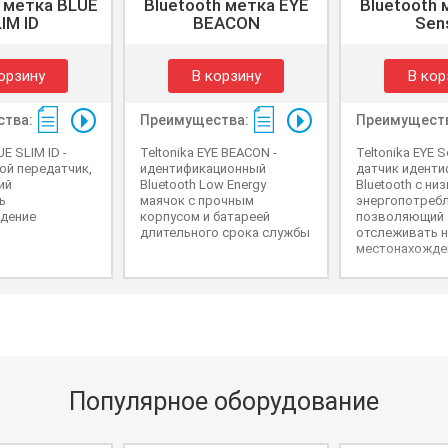
h метка BLUE
Bluetooth метка EYE
Bluetooth 
IM ID
BEACON
Sen
орзину
В корзину
В кор
тва:
Преимущества:
Преимущест
UE SLIM ID -
Teltonika EYE BEACON -
Teltonika EYE S
ой передатчик,
идентификационный
датчик иденти
ий
Bluetooth Low Energy
Bluetooth с ни
ь
маячок с прочным
энергопотребл
дение
корпусом и батареей
позволяющий
длительного срока службы
отслеживать н
местонахожден
множество па
таких как тем
влажность, ус
изменение на
магнитного по
Популярное оборудование