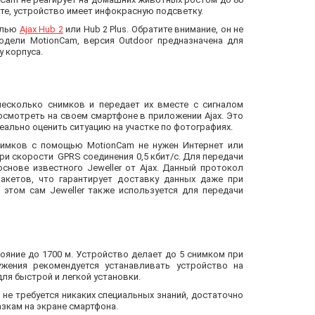
те, устройство имеет инфокрасную подсветку.
ралью
Ajax Hub 2
или Hub 2 Plus. Обратите внимание, он не
модели MotionCam, версия Outdoor предназначена для
 корпуса.
несколько снимков и передает их вместе с сигналом
осмотреть на своем смартфоне в приложении Ajax. Это
ально оценить ситуацию на участке по фотографиях.
нимков с помощью MotionCam не нужен Интернет или
ри скорости GPRS соединения 0,5 кбит/c. Для передачи
основе известного Jeweller от Ajax. Данный протокол
акетов, что гарантирует доставку данных даже при
 этом сам Jeweller также используется для передачи
ояние до 1700 м. Устройство делает до 5 снимком при
ужения рекомендуется устанавливать устройство на
 для быстрой и легкой установки.
 не требуется никаких специальных знаний, достаточно
зкам на экране смартфона.