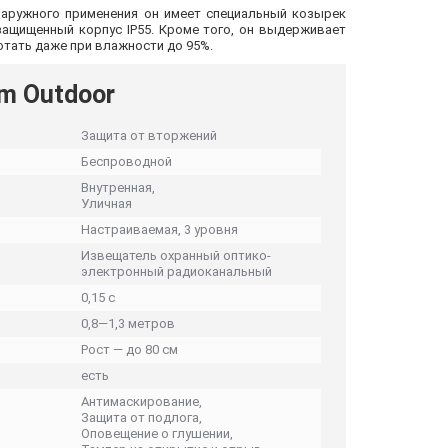
наружного применения он имеет специальный козырек
защищенный корпус IP55. Кроме того, он выдерживает
отать даже при влажности до 95%.
m Outdoor
Защита от вторжений
Беспроводной
Внутренная,
Уличная
Настраиваемая, 3 уровня
Извещатель охранный оптико-
электронный радиоканальный
0,15 с
0,8—1,3 метров
Рост — до 80 см
есть
Антимаскирование,
Защита от подлога,
Оповещение о глушении,