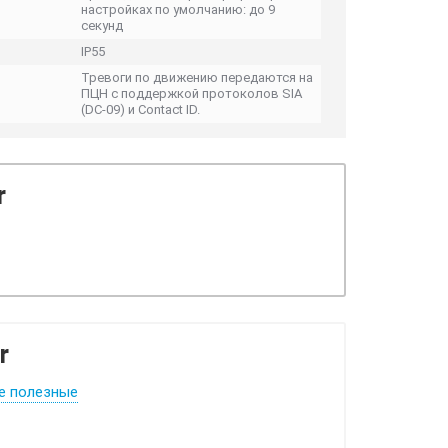
настройках по умолчанию: до 9
секунд
IP55
Тревоги по движению передаются на
ПЦН с поддержкой протоколов SIA
(DC-09) и Contact ID.
r
r
е полезные