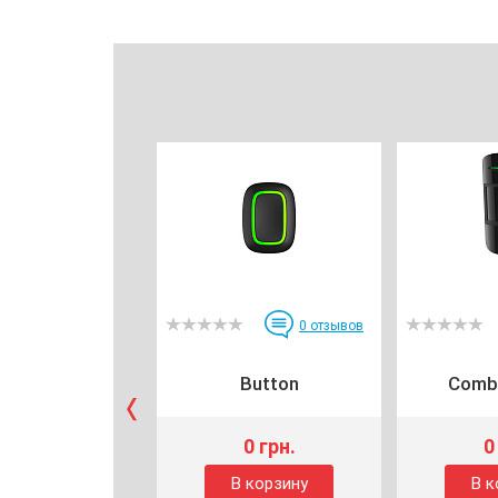
0
отзывов
Button
Comb
0 грн.
0
В корзину
В к