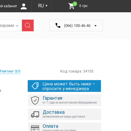
0
RU
0 грн.
й кабинет
▼
оварами
(066) 100-46-46
Рейтинг 0/5
Код товара:
34155
Цена может быть ниже –
А
спросите у менеджера
Гарантия
от 1 года на все активное оборудование
Доставка
всевозможные виды доставки
Оплата
оплата любым способом