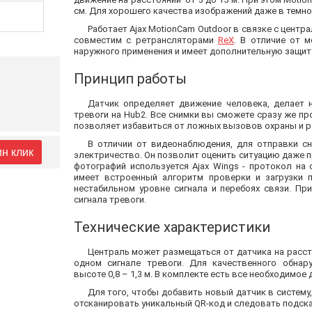
см. Для хорошего качества изображений даже в темно
Работает Ajax MotionCam Outdoor в связке с цент
совместим с ретрансляторами
ReX
. В отличие от 
наружного применения и имеет дополнительную защиту
Принцип работы
Датчик определяет движение человека, делает 
тревоги на Hub2. Все снимки вы сможете сразу же пр
позволяет избавиться от ложных вызовов охраны и ре
В отличии от видеонаблюдения, для отправки с
ин клик
электричество. Он позволит оценить ситуацию даже п
фотографий используется Ajax Wings - протокол на 
имеет встроенный алгоритм проверки и загрузки п
нестабильном уровне сигнала и перебоях связи. При
сигнала тревоги.
Технические характеристики
Централь может размещаться от датчика на расст
одном сигнале тревоги. Для качественного обнар
высоте 0,8 – 1,3 м. В комплекте есть все необходимое
Для того, чтобы добавить новый датчик в систему,
отсканировать уникальный QR-код и следовать подска