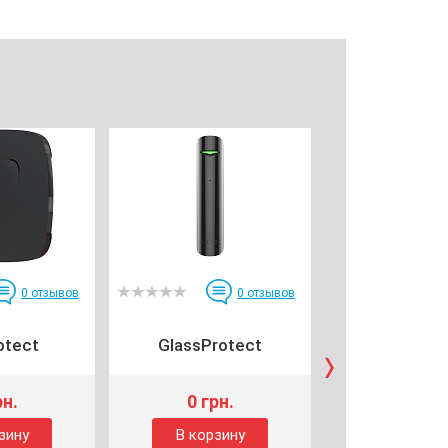
0
отзывов
0
отзывов
otect
GlassProtect
Hub 
рн.
0 грн.
0 грн
зину
В корзину
В корзи