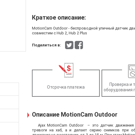
Краткое описание:
MotionCam Outdoor - беспроводной уличный датчик дв
совместим с Hub 2, Hub 2 Plus
Поделиться в:
Проверка и 
Отсрочка платежа
оборудования 
Описание MotionCam Outdoor
Ajax MotionCam Outdoor – это датчик движения
тревоги на хаб, а и делает серию снимков при о
движение на расстоянии от 3 до 15 м. При этом Moti