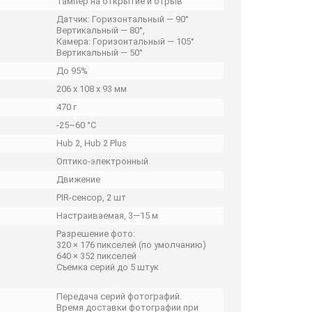
Тампер на открытие и отрыв
Датчик: Горизонтальный — 90°
Вертикальный — 80°,
Камера: Горизонтальный — 105°
Вертикальный — 50°
До 95%
206 х 108 х 93 мм
470 г
-25~60 °C
Hub 2, Hub 2 Plus
Оптико-электронный
Движение
PIR-сенсор, 2 шт
Настраиваемая, 3—15 м
Разрешение фото:
320 × 176 пикселей (по умолчанию)
640 × 352 пикселей
Съемка серий до 5 штук
Передача серий фотографий.
Время доставки фотографии при