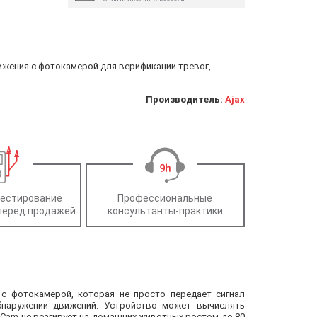
ижения с фотокамерой для верификации тревог,
Производитель:
Ajax
тестирование
Профессиональные
перед продажей
консультанты-практики
 с фотокамерой, которая не просто передает сигнал
бнаружении движений. Устройство может вычислять
onCam не реагирует на домашних животных ростом до 80