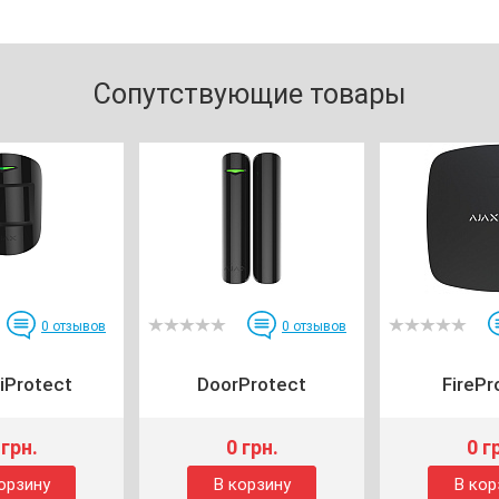
Сопутствующие товары
0
отзывов
0
отзывов
iProtect
DoorProtect
FirePr
 грн.
0 грн.
0 г
орзину
В корзину
В кор