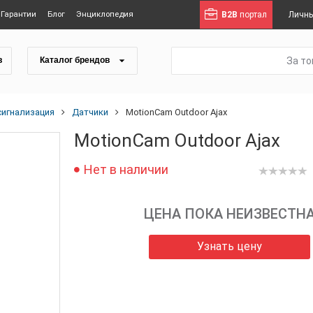
Гарантии
Блог
Энциклопедия
B2B
портал
Личны
За т
в
Каталог брендов
сигнализация
Датчики
MotionCam Outdoor Ajax
MotionCam Outdoor Ajax
Нет в наличии
ЦЕНА ПОКА НЕИЗВЕСТН
Узнать цену