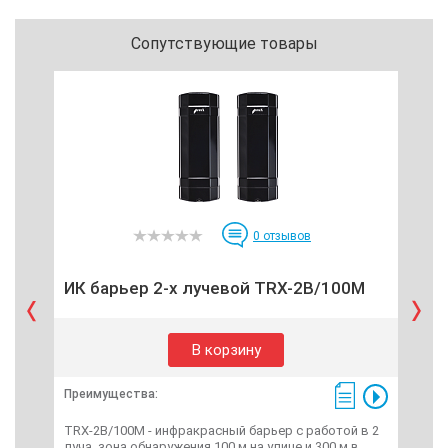
Сопутствующие товары
0
отзывов
ИК барьер 2-х лучевой TRX-2B/100M
ИК
В корзину
Преимущества:
Пре
TRX-2B/100M - инфракрасный барьер с работой в 2
ИК 
луча, зона обнаружения 100 м на улице и 300 м в
с ра