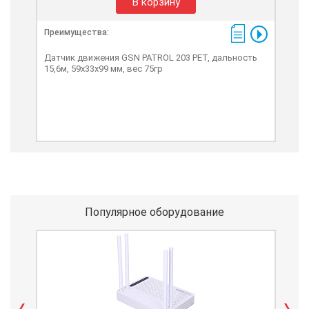
В корзину
Преимущества:
Пре
Датчик движения GSN PATROL 203 PET, дальность
Инф
15,6м, 59х33х99 мм, вес 75гр
Популярное оборудование