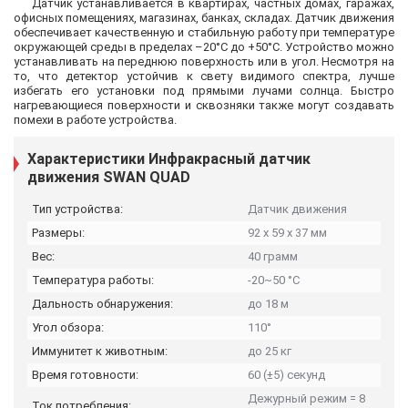
Датчик устанавливается в квартирах, частных домах, гаражах,
офисных помещениях, магазинах, банках, складах. Датчик движения
обеспечивает качественную и стабильную работу при температуре
окружающей среды в пределах –20°С до +50°С. Устройство можно
устанавливать на переднюю поверхность или в угол. Несмотря на
то, что детектор устойчив к свету видимого спектра, лучше
избегать его установки под прямыми лучами солнца. Быстро
нагревающиеся поверхности и сквозняки также могут создавать
помехи в работе устройства.
Характеристики Инфракрасный датчик
движения SWAN QUAD
Тип устройства:
Датчик движения
Размеры:
92 х 59 х 37 мм
Вес:
40 грамм
Температура работы:
-20~50 °C
Дальность обнаружения:
до 18 м
Угол обзора:
110°
Иммунитет к животным:
до 25 кг
Время готовности:
60 (±5) секунд
Дежурный режим = 8
Ток потребления: