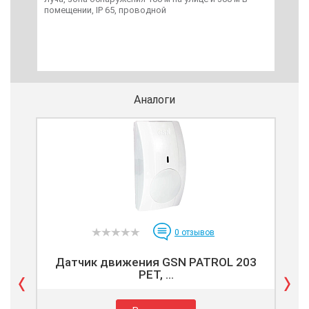
помещении, IP 65, проводной
Аналоги
0
отзывов
Датчик движения GSN PATROL 203
Ин
PET, ...