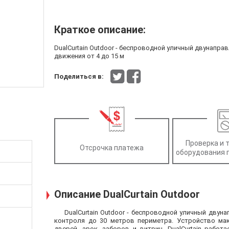
Краткое описание:
DualCurtain Outdoor - беспроводной уличный двунапр
движения от 4 до 15 м
Поделиться в:
Проверка и 
Отсрочка платежа
оборудования 
Описание DualCurtain Outdoor
DualCurtain Outdoor - беспроводной уличный дву
контроля до 30 метров периметра. Устройство мак
дверей, арок, заборов и витрин. DualCurtain раб