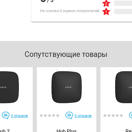
/
5
На основе 0 оценок покупателей
Сопутствующие товары
0
отзывов
0
отзывов
ub 2
Hub Plus
Re