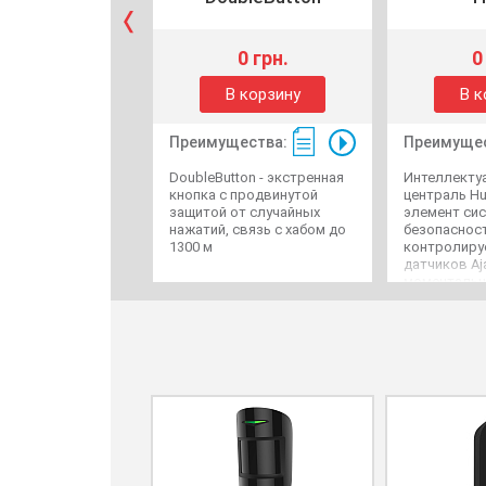
0 грн.
0
В корзину
В к
Преимущества:
Преимущес
DoubleButton - экстренная
Интеллекту
кнопка с продвинутой
централь H
защитой от случайных
элемент си
нажатий, связь с хабом до
безопасност
1300 м
контролируе
датчиков Aj
моментальн
сигнал трев
и на пульт 
Ethernet