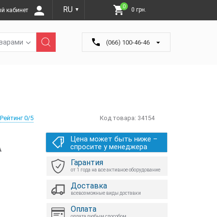
0
RU
0 грн.
й кабинет
▼
оварами
(066) 100-46-46
Рейтинг 0/5
Код товара:
34154
Цена может быть ниже –
А
спросите у менеджера
Гарантия
от 1 года на все активное оборудование
Доставка
всевозможные виды доставки
Оплата
оплата любым способом