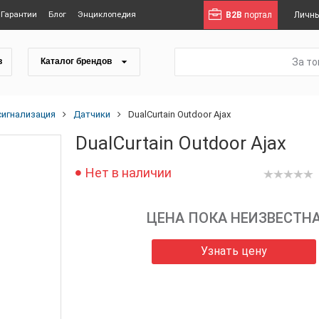
Гарантии
Блог
Энциклопедия
B2B
портал
Личны
За т
в
Каталог брендов
сигнализация
Датчики
DualCurtain Outdoor Ajax
DualCurtain Outdoor Ajax
Нет в наличии
ЦЕНА ПОКА НЕИЗВЕСТН
Узнать цену