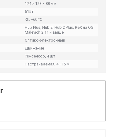
174 × 123 × 88 мм
615 г
-25~60 °C
Hub Plus, Hub 2, Hub 2 Plus, ReX на OS
Malevich 2.11 и выше
Оптико-электронный
Движение
PIR-сенсор, 4 шт
Настраиваемая, 4—15 м
r