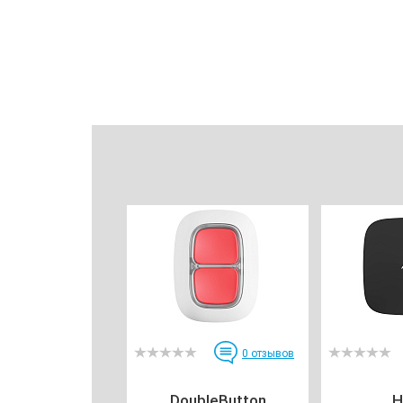
0
отзывов
DoubleButton
H