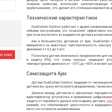
ложным тревогам, использует запатентованную 
срабатываниях., что делает его отличным вариантом 
Технические характеристики
DualCurtain Outdoor работает с двумя независимы
гибкими настройками, это позволяет эффективно к
при этом исключить из видимости датчика возможны
Как и большинство датчиков от Ajax, DualCurtai
иммунитета на животных. Чувствительность сенсора 
движения от 0,3 до 2 м/c.
ин клик
Поскольку датчик изначально предназначен для н
и защиту IP54, что очень хорошо защищает ус
температурный диапазон от −25°С до +60°С и может р
Самозащита Ajax
Датчик DualCurtain Outdoor защищен от несанкцио
датчика вы сразу же получите уведомление, также мо
Данные между датчиком и централью передаются
идентификатор устройства и применение шифровани
защиту от перехвата данных или подмену датчика.
Це
режиме, что обеспечивает целостность и защищенно
ничто не останется незамеченным.