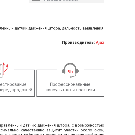
авленный датчик движения штора, дальность выявления
Производитель:
Ajax
тестирование
Профессиональные
перед продажей
консультанты-практики
направленный датчик движения штора, с возможностью
симально качественно защитит участки около окон,
отает с новым цифровым алгоритмом противодействия