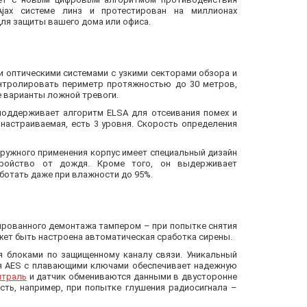
Ajax системe линз и протестирован на миллионах
для защиты вашего дома или офиса.
ми оптическими системами с узкими секторами обзора и
онтролировать периметр протяжностью до 30 метров,
е варианты ложной тревоги.
n поддерживает алгоритм ELSA для отсеивания помех и
настраиваемая, есть 3 уровня. Скорость определения
аружного применения корпус имеет специальный дизайн
тройство от дождя. Кроме того, он выдерживает
аботать даже при влажности до 95%.
нированного демонтажа тампером – при попытке снятия
жет быть настроена автоматическая сработка сирены.
 блоками по защищенному каналу связи. Уникальный
я AES с плавающими ключами обеспечивает надежную
нтраль
и датчик обмениваются данными в двусторонне
сть, например, при попытке глушения радиосигнала –