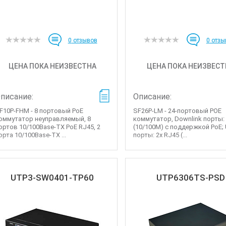
0
отзывов
0
отзы
ЦЕНА ПОКА НЕИЗВЕСТНА
ЦЕНА ПОКА НЕИЗВЕСТ
писание:
Описание:
F10P-FHM - 8 портовый PoE
SF26P-LM - 24-портовый POE
оммутатор неуправляемый, 8
коммутатор, Downlink порты:
ортов 10/100Base-TX PoE RJ45, 2
(10/100M) с поддержкой PoE; 
орта 10/100Base-TX ...
порты: 2x RJ45 (...
UTP3-SW0401-TP60
UTP6306TS-PSD