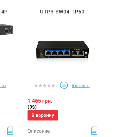
-4P
UTP3-SW04-TP60
вов
0
отзывов
1 465 грн.
(0$)
В корзину
Описание: