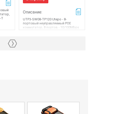
товый
Описание:
утатор,
e-T
UTP3-SW08-TP120 Utepo - 8-
портовый неуправляемый POE
коммутатор, 8 портов - 10/100Mbps
PoE Ethernet, 1 порт -...