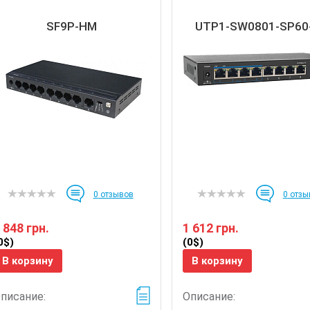
SF9P-HM
UTP1-SW0801-SP60
0
отзывов
0
отзы
 848 грн.
1 612 грн.
0$)
(0$)
В корзину
В корзину
писание:
Описание: