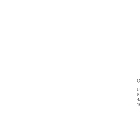
Furukawa
Signal Fire
Full Energy
VIA Security
Grandstream
Utepo
Zyxel
Yokogawa
Mercusys
Grandway
О
APC
U
OpenVox
G
4
Keenetic
1