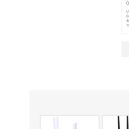
О
U
G
4
1