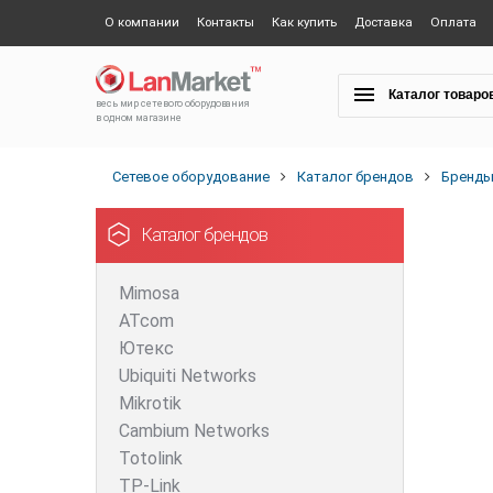
О компании
Контакты
Как купить
Доставка
Оплата
Каталог товаро
весь мир сетевого оборудования
в одном магазине
Сетевое оборудование
Каталог брендов
Бренд
Каталог брендов
Mimosa
ATcom
Ютекс
Ubiquiti Networks
Mikrotik
Cambium Networks
Totolink
TP-Link