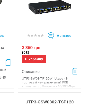
вов
0
отзывов
3 360 грн.
НА
(0$)
В корзину
нный
Описание:
J-45,
UTP3-SW08-TP120-A1 Utepo - 8-
портовый неуправляемый POE
коммутатор, 8 портов - 10/100Mbps
PoE Ethernet, 2 пор�...
UTP3-GSW0802-TSP120