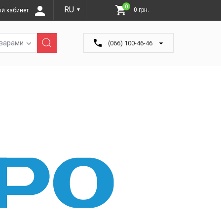
0
RU
0 грн.
й кабинет
▼
оварами
(066) 100-46-46