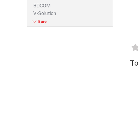
BDCOM
V-Solution
ZTE
D-Link
Huawei
FiberField
Ajax
GEAR
Т
C-Data
Prolum
Merlion
Dahua
ONV
Hikvision
Edge-core
Ruijie
Aruba
Jirous