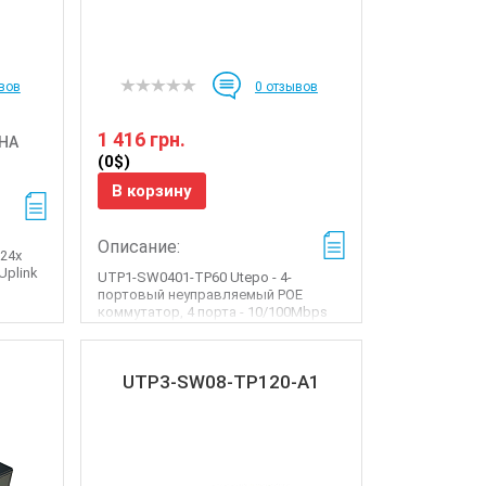
вов
0
отзывов
1 416 грн.
НА
(0$)
В корзину
Описание:
 24x
Uplink
UTP1-SW0401-TP60 Utepo - 4-
портовый неуправляемый POE
коммутатор, 4 порта - 10/100Mbps
PoE Ethernet, 1 порт - ...
UTP3-SW08-TP120-A1