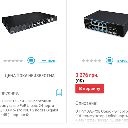
0
отзывов
0
отзы
3 276 грн.
ЦЕНА ПОКА НЕИЗВЕСТНА
(0$)
В корзину
писание:
TP3226TS-PSB - 26-портовый
Описание:
оммутатор PoE Utepo, 24 порта
0/100 Мбит/с PoE+ 2 порта Gigabit
UTP7108E-POE Utepo - 8-порт
J-45 (1 порт ко�...
POE коммутатор, Uplink порты
RJ45 100M / 1000M, 1x SFP 10
Downlink порты: 8x RJ45 ...