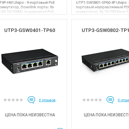
F9P-HM Utepo - 9-портовый PoE
UTP1-SW0801-SP60-4P Utepo -
оммутатор, Downlink порты: 8х
портовый неуправляемый PO
J45 10/100Mс поддержкой PoE,
коммутатор, 8x 10/100 Base-
plink порты: 1x R...
Ethernet-порты (4 порт�...
UTP3-GSW0401-TP60
UTP3-GSW0802-TP
0
отзывов
0
отзы
ЦЕНА ПОКА НЕИЗВЕСТНА
ЦЕНА ПОКА НЕИЗВЕСТ