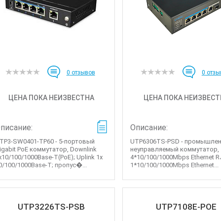
0
отзывов
0
отзы
ЦЕНА ПОКА НЕИЗВЕСТНА
ЦЕНА ПОКА НЕИЗВЕСТ
писание:
Описание:
TP3-SW0401-TP60 - 5-портовый
UTP6306TS-PSD - промышле
igabit PoE коммутатор, Downlink
неуправляемый коммутатор,
x10/100/1000Base-T(PoE); Uplink 1x
4*10/100/1000Mbps Ethernet R
0/100/1000Base-T; пропус�...
1*10/100/1000Mbps Ethernet...
UTP3226TS-PSB
UTP7108E-POE