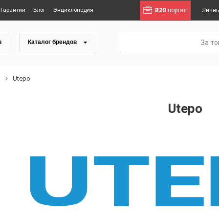
Гарантии
Блог
Энциклопедия
B2B
портал
Личны
За т
в
Каталог брендов
ы
Utepo
Utepo