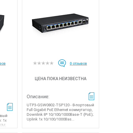
вов
0
отзывов
ЦЕНА ПОКА НЕИЗВЕСТНА
Описание:
UTP3-GSW0802-TSP120 - 8-портовый
Full Gigabit PoE Ethernet коммутатор,
Downlink 8* 10/100/1000Base-T (PoE);
овый
Uplink 1x 10/100/1000Bas...
: 1x
00M,