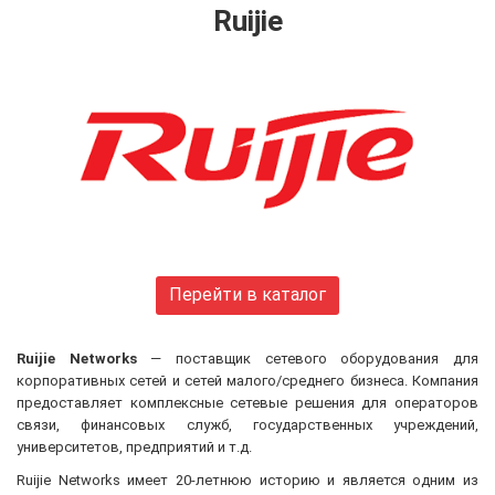
Huawei
Ruijie
FiberField
Ajax
GEAR
C-Data
Prolum
Merlion
Dahua
ONV
Hikvision
Edge-core
Перейти в каталог
Ruijie
Aruba
Ruijie Networks
— поставщик сетевого оборудования для
Jirous
корпоративных сетей и сетей малого/среднего бизнеса. Компания
Ok-net
предоставляет комплексные сетевые решения для операторов
Cisco
связи, финансовых служб, государственных учреждений,
MULTITEST
университетов, предприятий и т.д.
Tenda
Ruijie Networks имеет 20-летнюю историю и является одним из