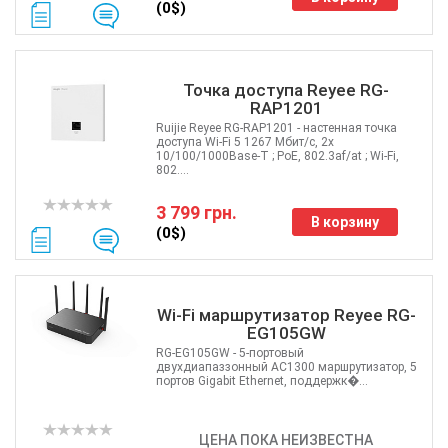
(0$)
Точка доступа Reyee RG-
RAP1201
Ruijie Reyee RG-RAP1201 - настенная точка
доступа Wi-Fi 5 1267 Мбит/с, 2х
10/100/1000Base-T ; PoE, 802.3af/at ; Wi-Fi,
802....
3 799 грн.
В корзину
(0$)
Wi-Fi маршрутизатор Reyee RG-
EG105GW
RG-EG105GW - 5-портовый
двухдиапаззонный AC1300 маршрутизатор, 5
портов Gigabit Ethernet, поддержк�...
ЦЕНА ПОКА НЕИЗВЕСТНА