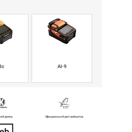
8c
AI-9
ний дилер
Официальный дистрибьютор