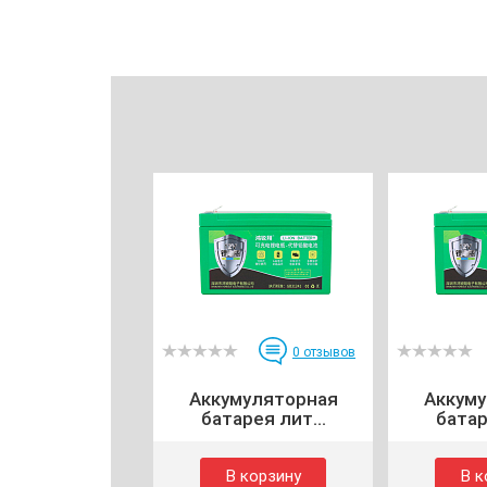
0
отзывов
Аккумуляторная
Аккум
батарея лит...
батар
В корзину
В к