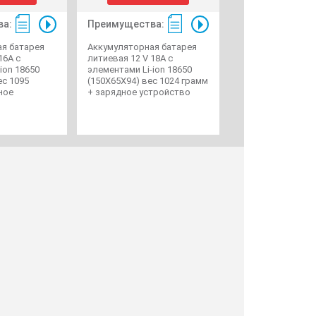
ва:
Преимущества:
я батарея
Аккумуляторная батарея
16A с
литиевая 12 V 18A с
ion 18650
элементами Li-ion 18650
ес 1095
(150X65X94) вес 1024 грамм
ное
+ зарядное устройство