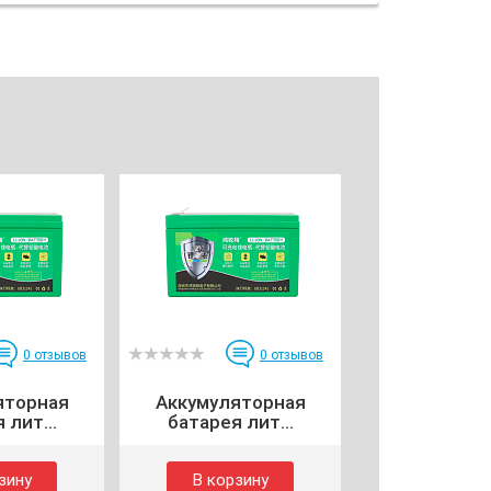
0
отзывов
0
отзывов
яторная
Аккумуляторная
 лит...
батарея лит...
зину
В корзину