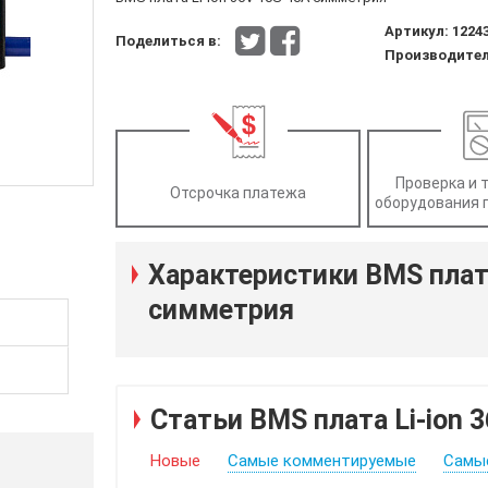
Артикул:
1224
Поделиться в:
Производите
Проверка и 
Отсрочка платежа
оборудования 
Характеристики BMS плата
симметрия
Статьи BMS плата Li-ion 
Новые
Самые комментируемые
Самы