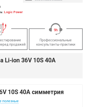
3
ль:
Logic Power
тестирование
Профессиональные
перед продажей
консультанты-практики
 Li-ion 36V 10S 40A
36V 10S 40A симметрия
е полезные