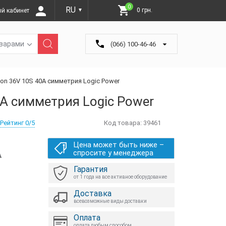
0
RU
0 грн.
й кабинет
▼
оварами
(066) 100-46-46
ion 36V 10S 40A симметрия Logic Power
0A симметрия Logic Power
Рейтинг 0/5
Код товара:
39461
Цена может быть ниже –
А
спросите у менеджера
Гарантия
от 1 года на все активное оборудование
Доставка
всевозможные виды доставки
Оплата
оплата любым способом