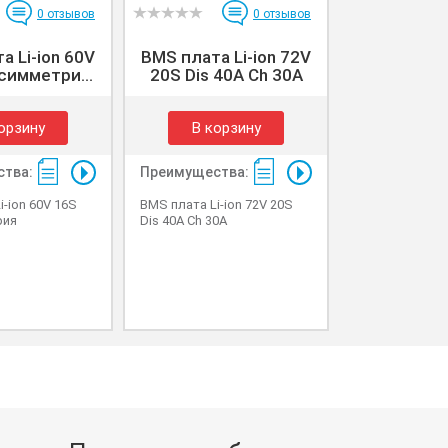
0
отзывов
0
отзывов
а Li-ion 60V
BMS плата Li-ion 72V
симметри...
20S Dis 40A Ch 30A
орзину
В корзину
тва:
Преимущества:
i-ion 60V 16S
BMS плата Li-ion 72V 20S
рия
Dis 40A Ch 30A