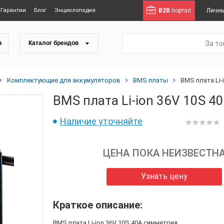
Гарантии
Блог
Энциклопедия
B2B
портал
Личны
За т
в
Каталог брендов
Комплектующие для аккумуляторов
BMS платы
BMS плата Li-
BMS плата Li-ion 36V 10S 4
Наличие уточняйте
ЦЕНА ПОКА НЕИЗВЕСТН
Узнать цену
Краткое описание:
BMS плата Li-ion 36V 10S 40A симметрия