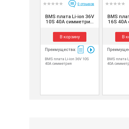
0
отзывов
BMS плата Li-ion 36V
BMS плат
10S 40A симметри...
16S 40A 
В корзину
В к
Преимущества:
Преимущес
BMS плата Li-ion 36V 10S
BMS плата L
40A симметрия
40A симмет