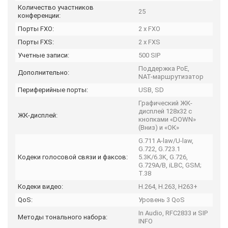
Количество участников
25
конференции:
Порты FXO:
2 x FXO
Порты FXS:
2 x FXS
Учетные записи:
500 SIP
Поддержка PoE,
Дополнительно:
NAT-маршрутизатор
Периферийные порты:
USB, SD
Графический ЖК-
дисплей 128x32 с
ЖК-дисплей:
кнопками «DOWN»
(Вниз) и «ОК»
G.711 A-law/U-law,
G.722, G.723.1
Кодеки голосовой связи и факсов:
5.3K/6.3K, G.726,
G.729A/B, iLBC, GSM;
T.38
Кодеки видео:
H.264, H.263, H263+
QoS:
Уровень 3 QoS
In Audio, RFC2833 и SIP
Методы тонального набора:
INFO