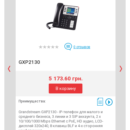
0
отзывов
GXP2130
GX
5 173.60 грн.
В корзину
Преимущества:
Пре
Grandstream GXP2130 - IP-телефон для малого и
Gran
среднего бизнеса, 3 линии и 3 SIP аккаунта, 2 x
сред
10/100/1000 Mbps Ethernet c PoE, HD аудио, LCD-
10/1
дисплей 320x240, 8 клавиш BLF и 4-х сторонняя
про