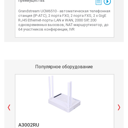
Преимущества:
Grandstream UCM6510 - автоматическая телефонная
станция (IP-ATC), 2 порта FXO, 2 порта FXS, 2 х GigE
RJ45 Ethernet-порты LAN и WAN, 2000 SIP, 200
одновременных вызовов, NAT-маршрутизатор, до
64 участников конференции, IVR
Популярное оборудование
A3002RU
A3