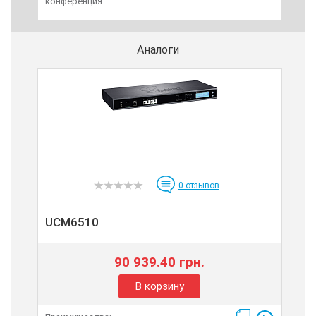
конференция
480x
ауд
Аналоги
0
отзывов
UCM6510
90 939.40 грн.
В корзину