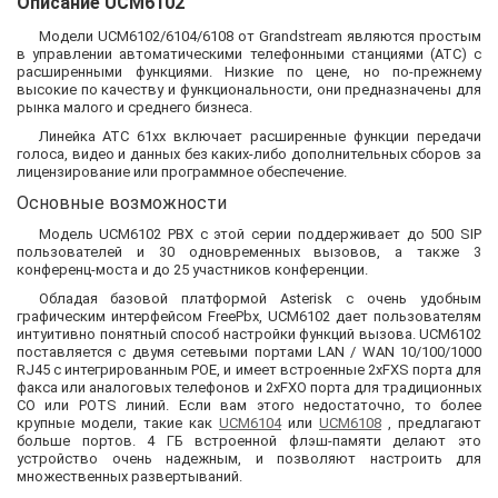
Описание UCM6102
Модели UCM6102/6104/6108 от Grandstream являются простым
в управлении автоматическими телефонными станциями (АТС) с
расширенными функциями. Низкие по цене, но по-прежнему
высокие по качеству и функциональности, они предназначены для
рынка малого и среднего бизнеса.
Линейка АТС 61хх включает расширенные функции передачи
голоса, видео и данных без каких-либо дополнительных сборов за
лицензирование или программное обеспечение.
Основные возможности
Модель UCM6102 PBX с этой серии поддерживает до 500 SIP
пользователей и 30 одновременных вызовов, а также 3
конференц-моста и до 25 участников конференции.
Обладая базовой платформой Asterisk с очень удобным
графическим интерфейсом FreePbx, UCM6102 дает пользователям
интуитивно понятный способ настройки функций вызова. UCM6102
поставляется с двумя сетевыми портами LAN / WAN 10/100/1000
RJ45 с интегрированным POE, и имеет встроенные 2хFXS порта для
факса или аналоговых телефонов и 2хFXO порта для традиционных
CO или POTS линий. Если вам этого недостаточно, то более
крупные модели, такие как
UCM6104
или
UCM6108
, предлагают
больше портов. 4 ГБ встроенной флэш-памяти делают это
устройство очень надежным, и позволяют настроить для
множественных развертываний.