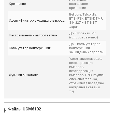
Крепление:
настольное
крепление
Bellcore/Telcordia,
ETSI-FSK, ETSI-DTMF,
Идентификатор входящего вызова:
SIN 227 – BT, NTT
Japan
До 5 уровней IVR
Настраиваемый автоответчик:
(голосовое меню)
До 3 коммутаторов
Коммутатор конференции:
конференций,
защищенных паролем
Удержание вызовов,
переадресация
вызовов,
переадресация
Функции вызовов:
вызовов, DND, группа
слежения/звонка,
страничная передача/
внутренняя связь и
т.д.
Файлы
UCM6102