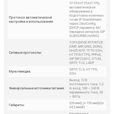
TFTP/HTTP/HTTPS,
автоматическое
обнаружение и
подготовка конечных
Протокол автоматической
точек IP Grandstream
настройки и использования:
через ZeroConfig
(DHCP-параметр 66/
передача сигналов SIP
SUBSCRIBE/mDNS)
TCP/UDP/IP, RTP/RTCP,
ICMP, ARP, DNS, DDNS,
DHCP, NTP, TFTP, SSH,
Сетевые протоколы:
HTTP/HTTPS, PPPoE,
SIP (RFC3261), STUN,
SRTP, TLS, LADP
SRTP, TLS, HTTPS,
Мультимедиа:
SSH
Выход: 12 В
постоянного тока, 1,5
Универсальные источники питания:
А; вход: 100 ~ 240 В
переменного тока, 50
~ 60 Гц
226 мм(L)x 155 мм(Ш)x
Габариты:
34,5 мм(В)
Настенное и