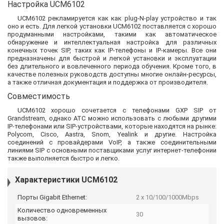
Настройка UCM6102
UCM6102 рекламируется как как plug-N-play устройство и так
оно и есть. Для легкой установки UCM6102 поставляется с хорошо
продуманными настройками, такими как автоматическое
обнаружение и интеллектуальная настройка для различных
конечных точек SIP, таких как IP-телефоны и IP-камеры. Все они
предназначены для быстрой и легкой установки и эксплуатации
без длительного и вовлеченного периода обучения. Кроме того, в
качестве полезных руководств доступны многие онлайн-ресурсы,
а также отличная документация и поддержка от производителя.
Совместимость
UCM6102 хорошо сочетается с телефонами GXP SIP от
Grandstream, однако АТС можно использовать с любыми другими
IP-телефонами или SIP-устройствами, которые находятся на рынке:
Polycom, Cisco, Aastra, Snom, Yealink и другие. Настройка
соединений с провайдерами VoIP, а также соединительными
линиями SIP с основными поставщиками услуг интернет-телефонии
также выполняется быстро и легко.
Характеристики UCM6102
Порты Gigabit Ethernet:
2 x 10/100/1000Mbps
Количество одновременных
30
вызовов: