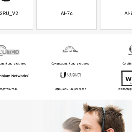
2RU_V2
AI-7c
AI-
ьный дистрибьютор
Официальный дистрибьютор
Офіцій
редставитель
Официальный реселлер
Тех поддер