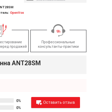
NT28SM
тель:
OpenVox
тестирование
Профессиональные
перед продажей
консультанты-практики
енна ANT28SM
0%
Оставить отзыв
0%