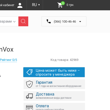
0
RU
0 грн.
й кабинет
▼
оварами
(066) 100-46-46
nVox
Рейтинг 0/5
Код товара:
42969
Цена может быть ниже –
А
спросите у менеджера
Гарантия
от 1 года на все активное оборудование
Доставка
всевозможные виды доставки
Оплата
оплата любым способом