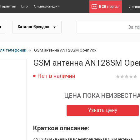
Гарантии
Блог
Энциклопедия
B2B
портал
Личны
За т
в
Каталог брендов
ля телефонии
GSM антенна ANT28SM OpenVox
GSM антенна ANT28SM Ope
Нет в наличии
ЦЕНА ПОКА НЕИЗВЕСТН
Узнать цену
Краткое описание:
ANT28SM - внешняя всенаправленная GSM антенна