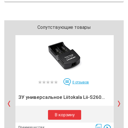
Сопутствующие товары
0
отзывов
ЗУ универсальное Liitokala Lii-S260...
ЗУ 
В корзину
Преимущества:
Пре