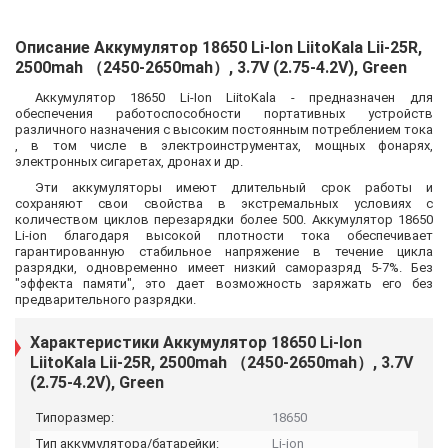
Описание Аккумулятор 18650 Li-Ion LiitoKala Lii-25R,
2500mah （2450-2650mah）, 3.7V (2.75-4.2V), Green
Аккумулятор 18650 Li-Ion LiitoKala - предназначен для
обеспечения работоспособности портативных устройств
различного назначения с высоким постоянным потреблением тока
, в том числе в электроинструментах, мощных фонарях,
электронных сигаретах, дронах и др.
Эти аккумуляторы имеют длительный срок работы и
сохраняют свои свойства в экстремальных условиях с
количеством циклов перезарядки более 500. Аккумулятор 18650
Li-ion благодаря высокой плотности тока обеспечивает
гарантированную стабильное напряжение в течение цикла
разрядки, одновременно имеет низкий саморазряд 5-7%. Без
"эффекта памяти", это дает возможность заряжать его без
предварительного разрядки.
Характеристики Аккумулятор 18650 Li-Ion
LiitoKala Lii-25R, 2500mah （2450-2650mah）, 3.7V
(2.75-4.2V), Green
Типоразмер:
18650
Тип аккумулятора/батарейки:
Li-ion