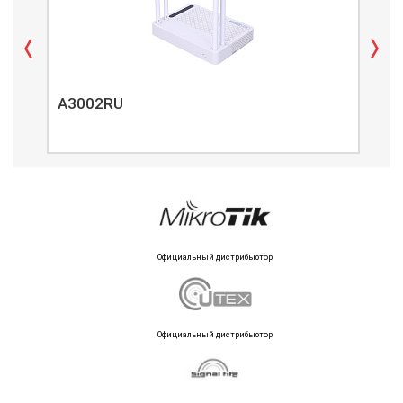
A3002RU
A3
Официальный дистрибьютор
Официальный дистрибьютор