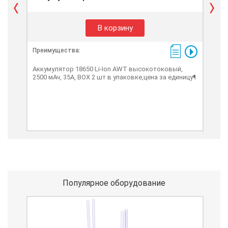
В корзину
Преимущества:
Пре
Аккумулятор 18650 Li-Ion AWT высокотоковый,
Акк
2500 мАч, 35А, BOX 2 шт в упаковке,цена за единицу¶
3500
Популярное оборудование