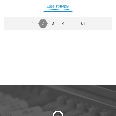
Еще товары
1
2
3
4
61
...