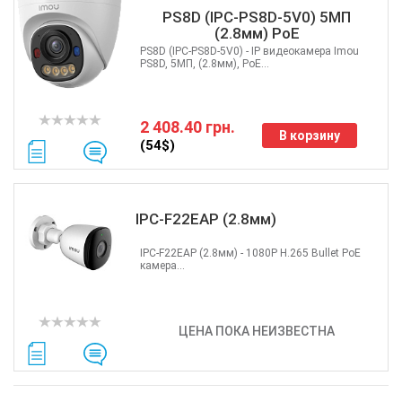
PS8D (IPC-PS8D-5V0) 5МП
(2.8мм) PoE
PS8D (IPC-PS8D-5V0) - IP видеокамера Imou
PS8D, 5МП, (2.8мм), PoE...
2 408.40 грн.
В корзину
(54$)
IPC-F22EAP (2.8мм)
IPC-F22EAP (2.8мм) - 1080P H.265 Bullet PoE
камера...
ЦЕНА ПОКА НЕИЗВЕСТНА