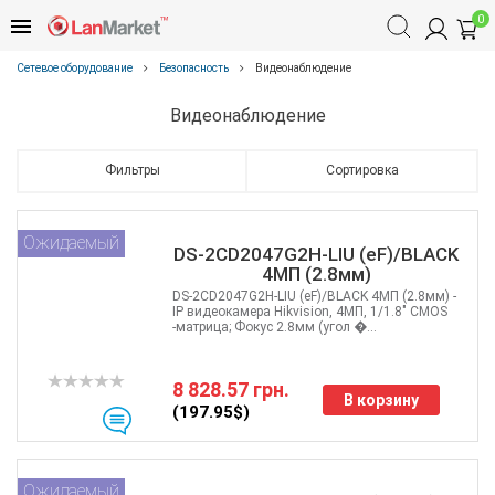
0
Сетевое оборудование
Безопасность
Видеонаблюдение
Видеонаблюдение
Фильтры
Сортировка
Ожидаемый
DS-2CD2047G2H-LIU (eF)/BLACK
4МП (2.8мм)
DS-2CD2047G2H-LIU (eF)/BLACK 4МП (2.8мм) -
IP видеокамера Hikvision, 4МП, 1/1.8" CMOS
-матрица; Фокус 2.8мм (угол �...
8 828.57 грн.
В корзину
(197.95$)
Ожидаемый