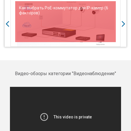
и
Как выбрать PoE-коммутатор для IP-камер (6
факторов)
Видео-обзоры категории "
Видеонаблюдение
"