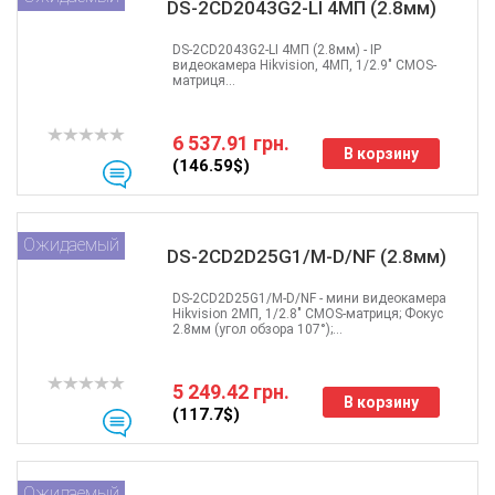
DS-2CD2043G2-LI 4МП (2.8мм)
DS-2CD2043G2-LI 4МП (2.8мм) - IP
видеокамера Hikvision, 4МП, 1/2.9" CMOS-
матриця...
6 537.91 грн.
В корзину
(146.59$)
Ожидаемый
DS-2CD2D25G1/M-D/NF (2.8мм)
DS-2CD2D25G1/M-D/NF - мини видеокамера
Hikvision 2МП, 1/2.8" CMOS-матриця; Фокус
2.8мм (угол обзора 107°);...
5 249.42 грн.
В корзину
(117.7$)
Ожидаемый