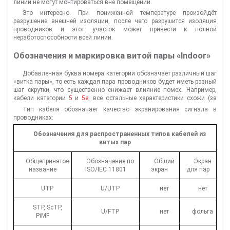
линии не могут монтироваться вне помещений.
Это интересно. При пониженной температуре произойдёт
разрушение внешней изоляции, после чего разрушится изоляция
проводников и этот участок может привести к полной
неработоспособности всей линии.
Обозначения и маркировка витой пары «Indoor»
Добавленная буква номера категории обозначает различный шаг
«витка пары», то есть каждая пара проводников будет иметь разный
шаг скрутки, что существенно снижает влияние помех. Например,
кабели категории
5
и
5е
, все остальные характеристики схожи (за
исключением затуханий и потерь, у 5е они будут ниже).
Тип кабеля обозначает качество экранирования сигнала в
проводниках:
Обозначения для распространенных типов кабелей из
витых пар
Общепринятое
Обозначение по
Общий
Экран
название
ISO/IEC 11801
экран
для пар
UTP
U/UTP
нет
нет
STP, ScTP,
U/FTP
нет
фольга
PiMF