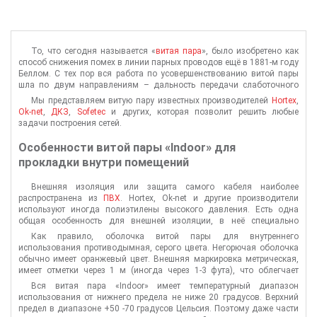
То, что сегодня называется «
витая пара
», было изобретено как
способ снижения помех в линии парных проводов ещё в 1881-м году
Беллом. С тех пор вся работа по усовершенствованию витой пары
шла по двум направлениям – дальность передачи слаботочного
сигнала и точности этого сигнала, то есть снижению искажений.
Мы представляем витую пару известных производителей
Hortex
,
Ok-net
,
ДКЗ
,
Sofetec
и других, которая позволит решить любые
задачи построения сетей.
Особенности витой пары «Indoor» для
прокладки внутри помещений
Внешняя изоляция или защита самого кабеля наиболее
распространена из
ПВХ
. Hortex, Ok-net и другие производители
используют иногда полиэтилены высокого давления. Есть одна
общая особенность для внешней изоляции, в неё специально
добавляют присадки, чтобы обеспечить нужную точность реза
Как правило, оболочка витой пары для внутреннего
оболочки. Это необходимо для правильного монтажа коннекторов и
использования противодымная, серого цвета. Негорючая оболочка
розеток.
обычно имеет оранжевый цвет. Внешняя маркировка метрическая,
имеет отметки через 1 м (иногда через 1-3 фута), что облегчает
монтаж. С равными интервалами нанесена информация о типе
Вся витая пара «Indoor» имеет температурный диапазон
кабеля, производителе, категории. Это позволяет при скрытом
использования от нижнего предела не ниже 20 градусов. Верхний
монтаже в любом месте определить, с каким кабелем имеешь дело.
предел в диапазоне +50 -70 градусов Цельсия. Поэтому даже части