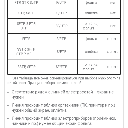
FTP, STP, ScTP
F/UTP
фольга
нет
STP, ScTP
S/UTP
оплётка
нет
SFTP, S-FTP,
оплётка,
SF/UTP
нет
STP
фольга
FFTP
F/FTP
фольга
фольга
SSTP, SFTP,
S/FTP
оплётка
фольга
STP PiMF
оплётка,
SSTP, SFTP
SF/FTP
фольга
фольга
Эта таблица поможет ориентироваться при выборе нужного типа
витой пары. Принцип выбора примерно такой:
Отсутствие рядом с линией электросетей – экран не
нужен;
Линия проходит вблизи оргтехники (ПК, принтер и пр.)
нужен общий экран, оплётка;
Линия проходит вблизи электроприборов (приёмники,
чайники и пр.) нужен общий экран фольга;