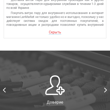
Доставка витой пары для внутренней прокладки как и других
товаров, осуществляется курьерскими службами в течении 1-3 дней
по всей Украине .
Покупать витую пару для внутреннего использования в интернет
магазине LanMarket не только удобно но и выгодно, поскольку у нас
действует система скидок для постоянных покупателей, а
повседневные акции и распродажи позволяют купить внутренний
кабель дешевле даже если вы совершаете покупку впервые.
Скрыть
Доверие